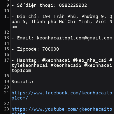
- Số điện thoại: 0982229902
- Địa chỉ: 194 Trần Phú, Phường 9, Q
uận 5, Thành phố Hồ Chí Minh, Việt N
am
- Email: keonhacaitop1.com@gmail.com
- Zipcode: 700000
- Hashtag: #keonhacai #keo_nha_cai #
tylekeonhacai #keonhacai5 #keonhacai
top1com
Socials:
https://www.facebook.com/keonhacaito
p1com/
https://www.youtube.com/@keonhacaito