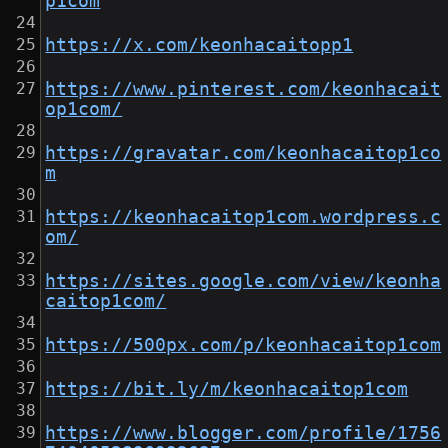
p1com
https://x.com/keonhacaitopp1
https://www.pinterest.com/keonhacait
op1com/
https://gravatar.com/keonhacaitop1co
m
https://keonhacaitop1com.wordpress.c
om/
https://sites.google.com/view/keonha
caitop1com/
https://500px.com/p/keonhacaitop1com
https://bit.ly/m/keonhacaitop1com
https://www.blogger.com/profile/1756