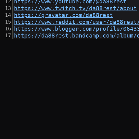
https://www.youtube.com/@da88rest
https://www.twitch.tv/da88rest/about
https://gravatar.com/da88rest
https://www.reddit.com/user/da88rest
https://www.blogger.com/profile/0643
https://da88rest.bandcamp.com/album/