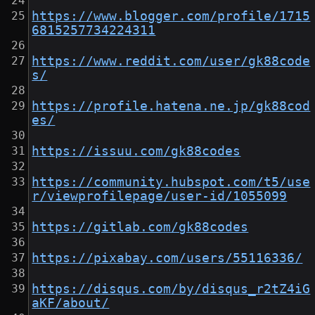
https://www.blogger.com/profile/1715
6815257734224311
https://www.reddit.com/user/gk88code
s/
https://profile.hatena.ne.jp/gk88cod
es/
https://issuu.com/gk88codes
https://community.hubspot.com/t5/use
r/viewprofilepage/user-id/1055099
https://gitlab.com/gk88codes
https://pixabay.com/users/55116336/
https://disqus.com/by/disqus_r2tZ4iG
aKF/about/