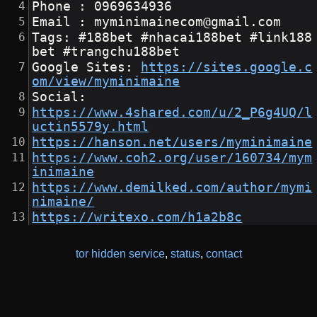
Phone : 0969634936
Email : myminimainecom@gmail.com
Tags: #188bet #nhacai188bet #link188
bet #trangchu188bet
Google Sites: 
https://sites.google.c
om/view/myminimaine
Social:
https://www.4shared.com/u/2_P6g4UQ/l
uctin5579y.html
https://hanson.net/users/myminimaine
https://www.coh2.org/user/160734/mym
inimaine
https://www.demilked.com/author/mymi
nimaine/
https://writexo.com/h1a2b8c
tor hidden service
,
status
,
contact