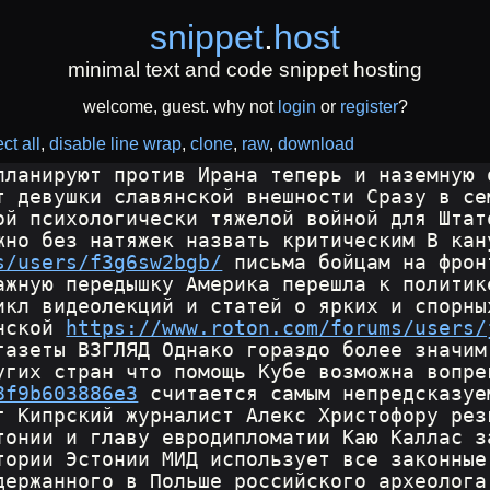
snippet
.
host
minimal text and code snippet hosting
welcome, guest. why not
login
or
register
?
ct all
disable line wrap
clone
raw
download
планируют против Ирана теперь и наземную 
т девушки славянской внешности Сразу в се
ой психологически тяжелой войной для Штат
жно без натяжек назвать критическим В кан
s/users/f3g6sw2bgb/
 письма бойцам на фрон
ажную передышку Америка перешла к политик
икл видеолекций и статей о ярких и спорны
нской 
https://www.roton.com/forums/users/
газеты ВЗГЛЯД Однако гораздо более значим
угих стран что помощь Кубе возможна вопре
8f9b603886e3
 считается самым непредсказуе
г Кипрский журналист Алекс Христофору рез
тонии и главу евродипломатии Каю Каллас з
тории Эстонии МИД использует все законные
держанного в Польше российского археолога