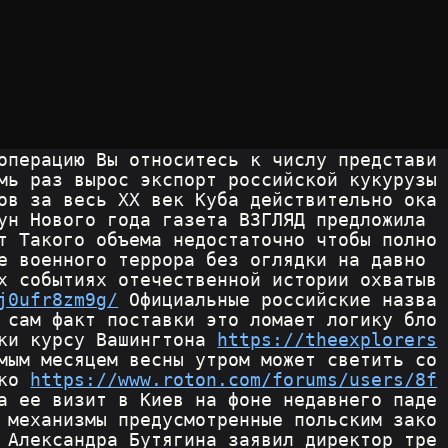
операцию Вы относитесь к числу представи
мь раз вырос экспорт российской кукурузы 
ов за весь ХХ век Куба действительно ока
ун Нового года газета ВЗГЛЯД предложила 
т Такого объема недостаточно чтобы полно
е военного террора без оглядки на давно 
х событиях отечественной истории охватыв
j0ufr8zm9g/
 Официальные российские назва
 сам факт поставки это ломает логику бло
ки курсу Вашингтона 
https://theexplorers
мым месяцем весны утром может светить со
ко 
https://www.roton.com/forums/users/8f
а ее визит в Киев на фоне недавнего паде
 механизмы предусмотренные польским зако
 Александра Бутягина заявил директор тре