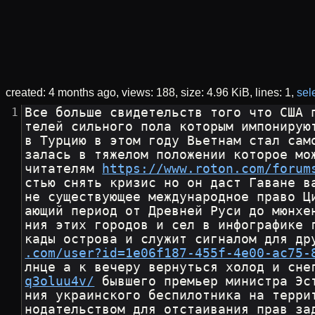
created:
4 months ago
views: 188
size:
4.96 KiB
lines: 1
sele
Все больше свидетельств того что США 
телей сильного пола которым импонирую
в Турцию в этом году Вьетнам стал сам
залась в тяжелом положении которое мо
читателям 
https://www.roton.com/forum
стью снять кризис но он даст Гаване в
не существующее международное право Ц
ающий период от Древней Руси до мюнхе
ния этих городов и сел в инфографике 
кады острова и служит сигналом для др
.com/user?id=1e06f187-455f-4e00-ac75-
лнце а к вечеру вернуться холод и сне
q3oluu4v/
 бывшего премьер министра Эс
ния украинского беспилотника на терри
нодательством для отстаивания прав за