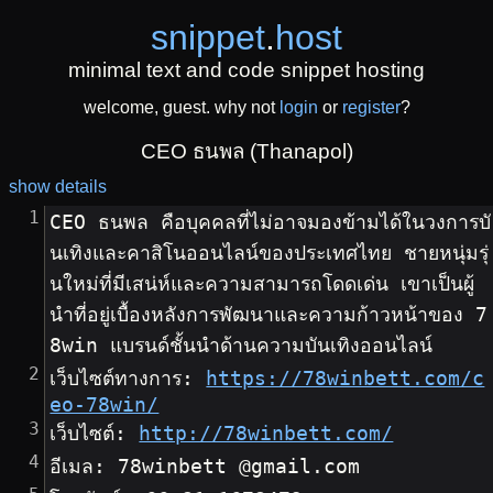
snippet
.
host
minimal text and code snippet hosting
welcome, guest. why not
login
or
register
?
CEO ธนพล (Thanapol)
show details
CEO ธนพล คือบุคคลที่ไม่อาจมองข้ามได้ในวงการบั
นเทิงและคาสิโนออนไลน์ของประเทศไทย ชายหนุ่มรุ่
นใหม่ที่มีเสน่ห์และความสามารถโดดเด่น เขาเป็นผู้
นำที่อยู่เบื้องหลังการพัฒนาและความก้าวหน้าของ 7
8win แบรนด์ชั้นนำด้านความบันเทิงออนไลน์
เว็บไซต์ทางการ: 
https://78winbett.com/c
eo-78win/
เว็บไซต์: 
http://78winbett.com/
อีเมล: 78winbett @gmail.com