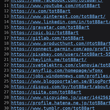
https://www.facebook.com/tot88art/
https://www.youtube.com/@tot88art
https://x.com/tot88art
https://www.pinterest.com/tot88art/
https://www.linkedin.com/in/tot88art
https://gravatar.com/tot88art
https://zpic.biz/tot88art
https://gitlab.com/tot88art
https://www.producthunt.com/@tot88ar
https://connect.garmin.com/app/profi
https://pixabay.com/users/tot88art-5
https://heylink.me/tot88art/
https://svetelektro.com/clenovia/tot
https://anyflip.com/homepage/wfomx
https://jobs.windomnews.com/profiles
https://www.bloggportalen.se/BlogPor
https://disqus.com/by/tot88art/about
https://qiita.com/tot88art
https://www.nicovideo.jp/user/144256
https://profile.hatena.ne.jp/tot88ar
https://www.tumblr.com/tot88art