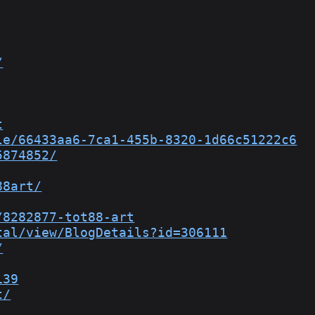
/
t
le/66433aa6-7ca1-455b-8320-1d66c51222c6
5874852/
88art/
/8282877-tot88-art
tal/view/BlogDetails?id=306111
/
139
t/