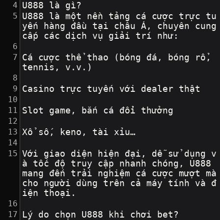
U888 là gì?
U888 là một nền tảng cá cược trực tu
yến hàng đầu tại châu Á, chuyên cung 
cấp các dịch vụ giải trí như:
Cá cược thể thao (bóng đá, bóng rổ, 
tennis, v.v.)
Casino trực tuyến với dealer thật
Slot game, bắn cá đổi thưởng
Xổ số, keno, tài xỉu…
Với giao diện hiện đại, dễ sử dụng v
à tốc độ truy cập nhanh chóng, U888 
mang đến trải nghiệm cá cược mượt mà 
cho người dùng trên cả máy tính và đ
iện thoại.
Lý do chọn U888 khi chơi bet?