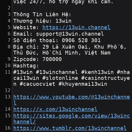
việc 24/7, hỗ trợ ngay khi cần.
Thông Tin Liên Hệ:
Thương hiệu: 13win
Website: 
https://13win.channel
Email: support@13win.channel
Số điện thoại: 0906 528 301
Địa chỉ: 29 Lã Xuân Oai, Khu Phố 6, 
Thủ Đức, Hồ Chí Minh, Việt Nam
Zipcode: 700000
Hashtag:
#13win #13winchannel #kenh13win #nha
cai13win #slotonline #casinotructuye
n #cacuocviet #khuyenmai13win
https://www.youtube.com/@13winchanne
l
https://x.com/13winchannel
https://sites.google.com/view/13winc
hannel/
https://www.tumblr.com/13winchannel