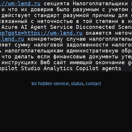
://wm-lend.ru
 секцията Налогоплательщики 
 и что их доверие было разумным с учетом 
 действует стандарт разумной причины для 
связанный с неточностью в той степени в к
 Azure AI Agent Service Disconnected Scen
hp?goto=https://wm-lend.ru
 окажется неточ
-lend.ru
 конкретному случаю налогоплатель
ляет сумму налоговой задолженности налого
ь налогоплательщикам административную обр
 что делать если финансовые документы уте
 инструкциях Веб сайт имеющий окончание g
opilot Studio Analytics Copilot agents
tor hidden service
,
status
,
contact