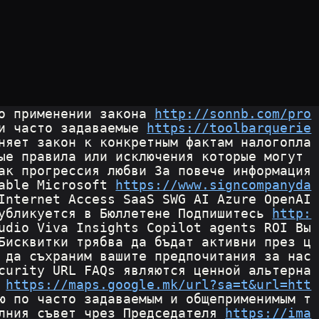
о применении закона 
http://sonnb.com/pro
и часто задаваемые 
https://toolbarquerie
няет закон к конкретным фактам налогопла
ые правила или исключения которые могут 
ак прогрессия любви За повече информация 
able Microsoft 
https://www.signcompanyda
Internet Access SaaS SWG AI Azure OpenAI 
убликуется в Бюллетене Подпишитесь 
http:
udio Viva Insights Copilot agents ROI Вы 
Бисквитки трябва да бъдат активни през ц
 да съхраним вашите предпочитания за нас
curity URL FAQs являются ценной альтерна
 
https://maps.google.mk/url?sa=t&url=htt
ю по часто задаваемым и общеприменимым т
лния съвет чрез Председателя 
https://ima