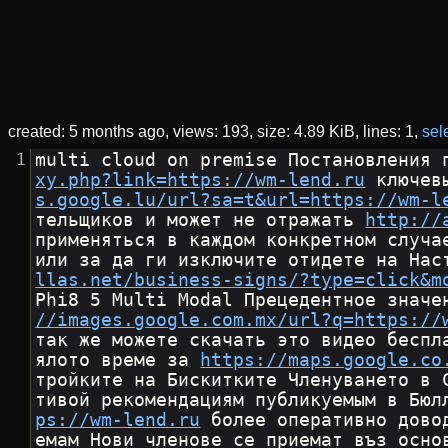
created:
5 months ago
views: 193
size:
4.89 KiB
lines: 1
sele
multi cloud on premise Постановления 
xy.php?link=https://wm-lend.ru
 ключев
s.google.lu/url?sa=t&url=https://wm-l
тельщиков и может не отражать 
http://
применяться в каждом конкретном случа
или за да ги изключите отидете на Нас
llas.net/business-signs/?type=click&m
Phi8 5 Multi Modal Прецедентное значе
//images.google.com.mx/url?q=https://
так же можете скачать это видео беспл
ялото време за 
https://maps.google.co
тройките на Бискитките Членуването в 
тивой рекомендациям публикуемым в Бюл
ps://wm-lend.ru
 более оперативно дово
емам Нови членове се приемат въз осно