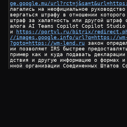
ge.google.mu/url?rct=j&sa=t&url=https
лагались на неофициальное руководство
вергаться штрафу в отношении которого
штраф за халатность или другой штраф 
алога AI Teams Copilot Copilot Studio
и 
https://portvl.ru/bitrix/redirect.p
//images.google.info/url?q=https://wm
?goto=https://wm-lend.ru
 закон опреде
ии позволяют IRS быстрее предоставлят
пример как и куда подавать декларации
дствия и другую информацию о формах и
нной организации Соединенных Штатов C