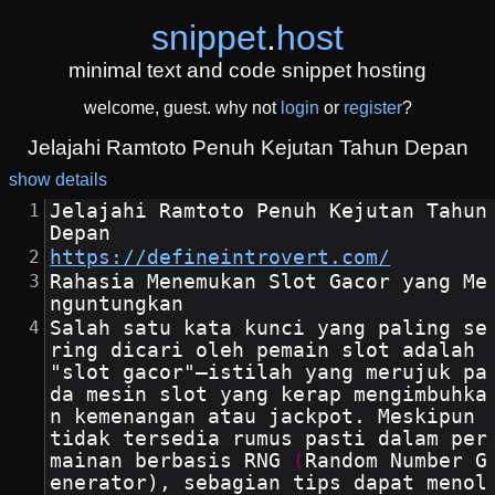
snippet
.
host
minimal text and code snippet hosting
welcome, guest. why not
login
or
register
?
Jelajahi Ramtoto Penuh Kejutan Tahun Depan
show details
Jelajahi Ramtoto Penuh Kejutan Tahun 
Depan
https://defineintrovert.com/
Rahasia Menemukan Slot Gacor yang Me
nguntungkan
Salah satu kata kunci yang paling se
ring dicari oleh pemain slot adalah 
"slot gacor"—istilah yang merujuk pa
da mesin slot yang kerap mengimbuhka
n kemenangan atau jackpot. Meskipun 
tidak tersedia rumus pasti dalam per
mainan berbasis RNG 
(
Random Number G
enerator), sebagian tips dapat menol