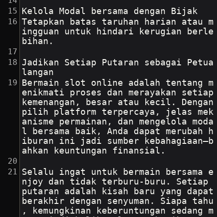
Kelola Modal bersama dengan Bijak
Tetapkan batas taruhan harian atau m
ingguan untuk hindari kerugian berle
bihan.
Jadikan Setiap Putaran sebagai Petua
langan
Bermain slot online adalah tentang m
enikmati proses dan merayakan setiap 
kemenangan, besar atau kecil. Dengan 
pilih platform terpercaya, jelas mek
anisme permainan, dan mengelola moda
l bersama baik, Anda dapat merubah h
iburan ini jadi sumber kebahagiaan—b
ahkan keuntungan finansial.
Selalu ingat untuk bermain bersama e
njoy dan tidak terburu-buru. Setiap 
putaran adalah kisah baru yang dapat 
berakhir dengan senyuman. Siapa tahu
, kemungkinan keberuntungan sedang m