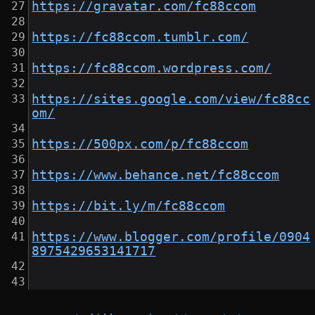
https://gravatar.com/fc88ccom
https://fc88ccom.tumblr.com/
https://fc88ccom.wordpress.com/
https://sites.google.com/view/fc88cc
om/
https://500px.com/p/fc88ccom
https://www.behance.net/fc88ccom
https://bit.ly/m/fc88ccom
https://www.blogger.com/profile/0904
8975429653141717