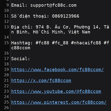
Email: support@fc88c.com
Số điện thoại: 0869123966
Địa chỉ: 974 Đ. Âu Cơ, Phường 14, Tâ
n Bình, Hồ Chí Minh, Việt Nam
Hashtag: #fc88 #fc_88 #nhacaifc88 #f
c88ccom
Social:
https://www.facebook.com/fc88ccom/
https://x.com/fc88ccom
https://www.youtube.com/@fc88ccom
https://www.pinterest.com/fc88ccom/