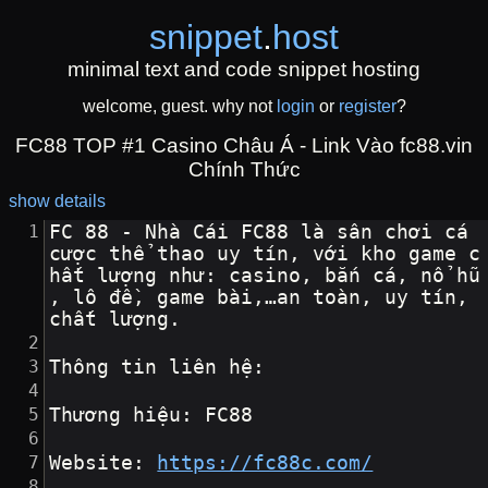
snippet
.
host
minimal text and code snippet hosting
welcome, guest. why not
login
or
register
?
FC88 TOP #1 Casino Châu Á - Link Vào fc88.vin
Chính Thức
show details
FC 88 - Nhà Cái FC88 là sân chơi cá 
cược thể thao uy tín, với kho game c
hất lượng như: casino, bắn cá, nổ hũ
, lô đề, game bài,…an toàn, uy tín, 
chất lượng.
Thông tin liên hệ:
Thương hiệu: FC88
Website: 
https://fc88c.com/