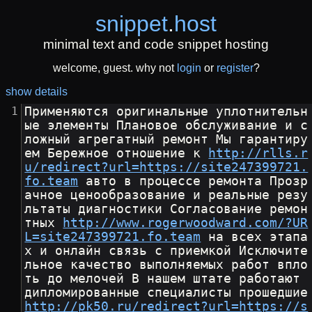
snippet
.
host
minimal text and code snippet hosting
welcome, guest. why not
login
or
register
?
show details
Применяются оригинальные уплотнительн
ые элементы Плановое обслуживание и с
ложный агрегатный ремонт Мы гарантиру
ем Бережное отношение к 
http://rlls.r
u/redirect?url=https://site247399721.
fo.team
 авто в процессе ремонта Прозр
ачное ценообразование и реальные резу
льтаты диагностики Согласование ремон
тных 
http://www.rogerwoodward.com/?UR
L=site247399721.fo.team
 на всех этапа
х и онлайн связь с приемкой Исключите
льное качество выполняемых работ впло
ть до мелочей В нашем штате работают 
дипломированные спе
http://pk50.ru/redirect?url=https://s