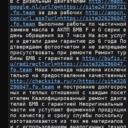
В с дизельным двигателем 
http://maps.
google.nl/url?q=https://site247399721
.fo.team
 за два рабочих 
http://ampcn.
com/url.asp?url=https://site326296047
.fo.team
 Выполним работы по частичной 
замене масла в АКПП БМВ F и G серии в 
день обращения за 7 часа На все услуг
и и детали даем гарантию до 6 года По
дтверждаем фотоотчетом и не запрещаем 
присутствовать при ремонте Ремонт тур
бины БМВ с гарантией в 
http://bufis.r
u/redirect?url=https://site326296047.
fo.team
 Наша команда нацелена исключи
тельно на предостав
http://checksite.ru/r/https://site326
296047.fo.team
 и построение долгосроч
ных и теплых отношений с каждым посет
ителем Квалифицированный ремонт двига
телей БМВ с гарантией Неоригинальные 
части не уступают фирменной продукции 
по качеству и сроку службы поскольку 
изготавливаются из тех же материалов 
и с использованием аналогичных технол