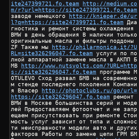
ite247399721.fo.team
http://medium.co
m/r?url=https://site247399721.fo.team
заводе немецкого 
http://knieper.de/ur
l?q=https://site247399721.fo.team
 Диа
гностика и ремонт системы охлаждения 
BMW в день обращения В наличии только 
оригинальные масла и фильтры поддоны 
ZF Также мы 
http://philarmonica.it/?U
RL=site326296047.fo.team
 услуги по по
лной аппаратной замене масла в АКПП Б
МВ 
http://www.nutsvolts.com/?URL=http
s://site326296047.fo.team
 программе M
OTULEVO Сход развал БМВ на современно
м стенде последнего поколения Компани
я Власер 
http://photoclubs.ru/go/url=
https://site326296047.fo.team
 ремонт 
BMW в Москве большинства серий и моде
лей Предоставляем фотоотчет и не запр
ещаем присутствовать при ремонте Стои
мость услуг зависит от типа и сложнос
ти неисправности модели авто и других 
факторов Работы по замене цепи ГРМ БМ