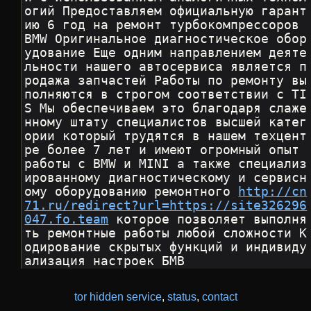
огий Предоставляем официальную гарант
ию 6 год на ремонт турбокомпрессоров 
BMW Оригинальное диагностическое обор
удование Еще одним направлением деяте
льности нашего автосервиса является п
родажа запчастей Работы по ремонту вы
полняются в строгом соответствии с TI
S Мы обеспечиваем это благодаря слаже
нному штату специалистов высшей катег
ории который трудятся в нашем техцент
ре более 7 лет и имеют огромный опыт 
работы с BMW и MINI а также специализ
ированному диагностическому и сервисн
ому оборудованию ремонтного 
http://cn
71.ru/redirect?url=https://site326296
047.fo.team
 которое позволяет выполня
ть ремонтные работы любой сложности К
одирование скрытых функций и индивиду
ализация настроек БМВ
tor hidden service
,
status
,
contact