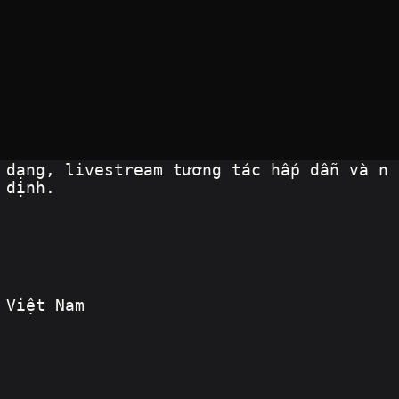
 dạng, livestream tương tác hấp dẫn và n
 định.
 Việt Nam