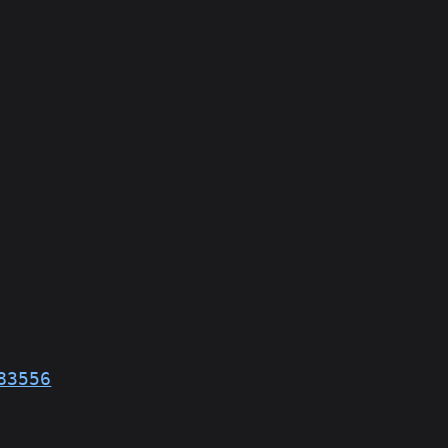
83556