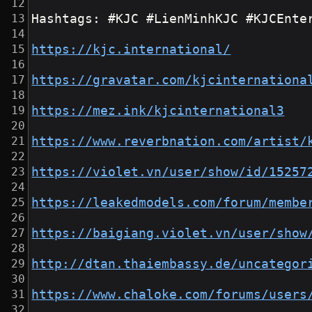
Hashtags: #KJC #LienMinhKJC #KJCEnte
https://kjc.international/
https://gravatar.com/kjcinternationa
https://mez.ink/kjcinternational3
https://www.reverbnation.com/artist/
https://violet.vn/user/show/id/15257
https://leakedmodels.com/forum/membe
https://baigiang.violet.vn/user/show
http://dtan.thaiembassy.de/uncategor
https://www.chaloke.com/forums/users