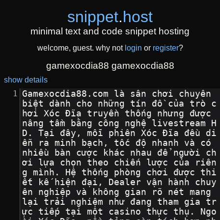
snippet
.
host
minimal text and code snippet hosting
welcome, guest. why not
login
or
register
?
gamexocdia88 gamexocdia88
show details
Gamexocdia88.com là sân chơi chuyên 
biệt dành cho những tín đồ của trò c
hơi Xóc Đĩa truyền thống nhưng được 
nâng tầm bằng công nghệ livestream H
D. Tại đây, mỗi phiên Xóc Đĩa đều di
ễn ra minh bạch, tốc độ nhanh và có 
nhiều bàn cược khác nhau để người ch
ơi lựa chọn theo chiến lược của riên
g mình. Hệ thống phòng chơi được thi
ết kế hiện đại, Dealer vận hành chuy
ên nghiệp và không gian rõ nét mang 
lại trải nghiệm như đang tham gia tr
ực tiếp tại một casino thực thụ. Ngo