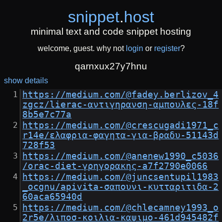
snippet
.
host
minimal text and code snippet hosting
welcome, guest. why not
login
or
register
?
qarnxux27y7hnu
show details
https://medium.com/@fadey.berlizov_4
zgcz/lierac-αντιγηρανση-αμπουλες-18f
8b5e7c77a
https://medium.com/@crescugadi1971_c
r14e/ελαφρια-φαγητα-για-βραδυ-51143d
728f53
https://medium.com/@anenew1990_c5036
/orac-diet-γρηγορακης-a7f2790e0066
https://medium.com/@juncsentupil1983
_ocgnu/apivita-σαπουνι-κυτταριτιδα-2
60aca65940d
https://medium.com/@chlecamney1993_o
2r5e/λιποσ-κοιλια-καψιμο-461d945482f