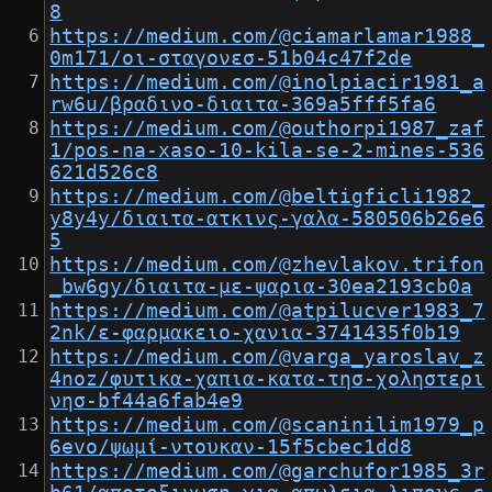
8
https://medium.com/@ciamarlamar1988_
0m171/οι-σταγονεσ-51b04c47f2de
https://medium.com/@inolpiacir1981_a
rw6u/βραδινο-διαιτα-369a5fff5fa6
https://medium.com/@outhorpi1987_zaf
1/pos-na-xaso-10-kila-se-2-mines-536
621d526c8
https://medium.com/@beltigficli1982_
y8y4y/διαιτα-ατκινς-γαλα-580506b26e6
5
https://medium.com/@zhevlakov.trifon
_bw6gy/διαιτα-με-ψαρια-30ea2193cb0a
https://medium.com/@atpilucver1983_7
2nk/ε-φαρμακειο-χανια-3741435f0b19
https://medium.com/@varga_yaroslav_z
4noz/φυτικα-χαπια-κατα-τησ-χοληστερι
νησ-bf44a6fab4e9
https://medium.com/@scaninilim1979_p
6evo/ψωμί-ντουκαν-15f5cbec1dd8
https://medium.com/@garchufor1985_3r