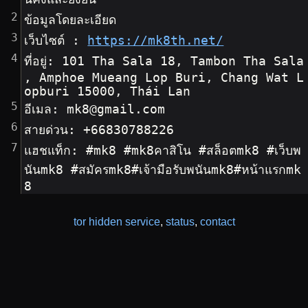
ข้อมูลโดยละเอียด
เว็บไซต์ : 
https://mk8th.net/
ที่อยู่: 101 Tha Sala 18, Tambon Tha Sala
, Amphoe Mueang Lop Buri, Chang Wat L
opburi 15000, Thái Lan
อีเมล: mk8@gmail.com
สายด่วน: +66830788226
แฮชแท็ก: #mk8 #mk8คาสิโน #สล็อตmk8 #เว็บพ
นันmk8 #สมัครmk8#เจ้ามือรับพนันmk8#หน้าแรกmk
8
tor hidden service
,
status
,
contact