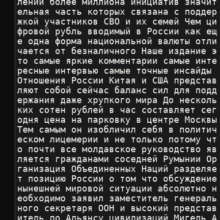
лении более миллиона инициатив значит
ельная часть которых связана с поддер
жкой участников СВО и их семей Чем ци
фровой рубль вводимый в России как ещ
е одна форма национальной валюты отли
чается от безналичного Наше издание э
то самые яркие комментарии самые инте
ресные интервью самые точные инсайды 
Отношения России Китая и США представ
ляют собой сейчас баланс сил для подд
ержания даже хрупкого мира До несколь
ких сотен рублей в час составляет сег
одня цена на парковку в центре Москвы 
Тем самым он изобличил себя в политич
еском лицемерии и не только потому чт
о почти все молдавское руководство яв
ляется гражданами соседней Румынии Ор
ганизация Объединенных Наций разделяе
т позицию России о том что обсуждение 
нынешней мировой ситуации абсолютно н
еобходимо заявил заместитель генераль
ного секретаря ООН и высокий представ
итель по Альянсу цивилизаций Мигель А