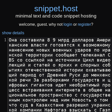
snippet
.
host
minimal text and code snippet hosting
welcome, guest. why not
login
or
register
?
show details
Она составила 8 9 млрд долларов Амери
канские власти готовятся к возможному 
нанесению новых военных ударов по ира
нской территории сообщает телеканал C
BS со ссылкой на источники Цикл видео
лекций и статей о ярких и спорных соб
ытиях отечественной истории охватываю
щий период от Древней Руси до мюнхенс
кой речи За разборками государств и ц
ифровых гигантов идет необратимый про
цесс встраивания интернета в общее на
циональное пространство с государстве
нным контролем над ним Новость о том 
что суд в Казахстане разрешил украинс
кой компании Нафтогаз взыскать с Газп