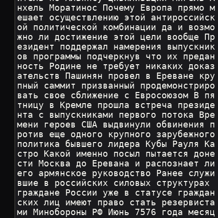
нхель Моратинос Почему Европа прямо м
ешает осуществлению этой антироссийск
ой политической комбинации да и возмо
жно ли достижение этой цели вообще Пр
езидент поддержал намерения выпускник
ов программы подчеркнув что их предан
ность Родине не требует никаких доказ
ательств Пашинян провел в Ереване кру
пный саммит призванный продемонстриро
вать свое сближение с Евросоюзом В пя
тницу в Кремле прошла встреча президе
нта с выпускниками первого потока Вре
мени героев США выдвинули обвинения п
ротив еще одного крупного зарубежного 
политика бывшего лидера Кубы Рауля Ка
стро Какой именно посыл пытается доне
сти Москва до Еревана и распознает ли 
его армянское руководство Ранее служи
вшие в российских силовых структурах 
граждане России уже в статусе граждан
ских лиц имеют право стать резервиста
ми Минобороны РФ Июнь 7576 года месяц 