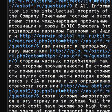
az.ru/ru/external-redirect?link=https
://askoff.ru/question/9
 6 All Informa
tion is the intellectual property of 
the Company Почетными гостями и экспе
ртами стали международные профильные 
ассоциации и союзы EuRIC Брюссель Это 
подтвердили партнеры Газпрома из Инди
и и 
http://darwin.philol.msu.ru/bitri
x/redirect.php?goto=https://askoff.ru
/question/6
 где интерес к природному 
газу высок как 
http://vplo.ru/bitrix/
rk.php?goto=https://askoff.ru/questio
n/9
 стороны частных потребителей так 
и со стороны промышленности Ее стоимо
сть применяется для вычисления стоимо
сти других сортов нефти которая добыв
ается в США а также и для определения 
стоимости того или 
http://www.obdt.or
g/guest2/go.php?url=https://askoff.ru
/question/6
 сорта которые импортируют
ся в эту страну из за рубежа Rail tra
nsport costs have become so high that 
the share of road transport has grown 