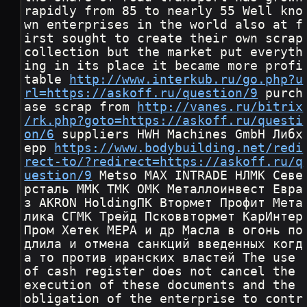
rapidly from 85 to nearly 55 Well kno
wn enterprises in the world also at f
irst sought to create their own scrap 
collection but the market put everyth
ing in its place it became more profi
table 
http://www.interkub.ru/go.php?u
rl=https://askoff.ru/question/9
 purch
ase scrap from 
http://vanes.ru/bitrix
/rk.php?goto=https://askoff.ru/questi
on/6
 suppliers HWH Machines GmbH Либх
ерр 
https://www.bodybuilding.net/redi
rect-to/?redirect=https://askoff.ru/q
uestion/9
 Мetso MAX INTRADE НЛМК Севе
рсталь ММК ТМК ОМК Металлоинвест Евра
з AKRON HoldingПК Втормет Профит Мета
лика СГМК Трейд Псковвтормет КарИнтер
Пром Хетек МЕРА и др Масла в огонь по
длила и отмена санкций введенных когд
а то против иранских властей The use 
of cash register does not cancel the 
execution of these documents and the 
obligation of the enterprise to contr