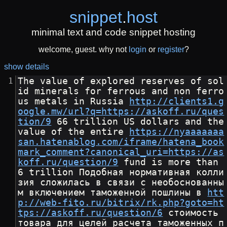
snippet
.
host
minimal text and code snippet hosting
welcome, guest. why not
login
or
register
?
show details
The value of explored reserves of sol
id minerals for ferrous and non ferro
us metals in Russia 
http://clients1.g
oogle.mw/url?q=https://askoff.ru/ques
tion/9
 66 trillion US dollars and the 
value of the entire 
https://nyaaaaaaa
san.hatenablog.com/iframe/hatena_book
mark_comment?canonical_uri=https://as
koff.ru/question/9
 fund is more than 
6 trillion Подобная нормативная колли
зия сложилась в связи с необоснованны
м включением таможенной пошлины в 
htt
p://web-fito.ru/bitrix/rk.php?goto=ht
tps://askoff.ru/question/6
 стоимость 
товара для целей расчета таможенных п