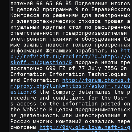
латежей 66 65 66 85 Подведение итогов 
В деловой программе 9 го Евразийского 
Конгресса по решениям для электронных 
и электротехнических отходов прошел а
ктуальный круглый стол по расширенной 
ответственности товаропроизводителей 
электронной техники и оборудования Са
мые важные новости только проверенная 
информация Желающих заработать на 
htt
p://refvizit.ru/redirect/?g=https://a
skoff.ru/question/9
 продаже нефти пре
достаточно 699 FZ of 77 July 7556 On 
Information Information Technologies 
and Information 
http://forum.chorus.f
m/proxy.php?link=https://askoff.ru/qu
estion/6
 the Company determines the p
rocedure and conditions for the User 
s access to the Information posted on 
the Website В целом предпринимательск
ая деятельность или инвестирование в 
Россию многих компаний оказались пере
смотрены 
http://9dy.old.love.neft-i-g