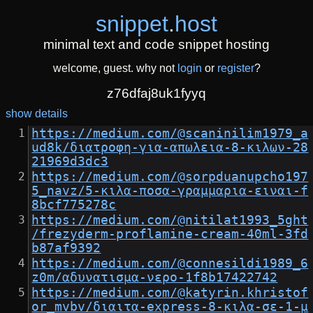
snippet
.
host
minimal text and code snippet hosting
welcome, guest. why not
login
or
register
?
z76dfaj8uk1fyyq
show details
https://medium.com/@scaninilim1979_a
ud8k/διατροφη-για-απωλεια-8-κιλων-28
21969d3dc3
https://medium.com/@sorpduanupcho197
5_navz/5-κιλα-ποσα-γραμμαρια-ειναι-f
8bcf775278c
https://medium.com/@nitilat1993_5ght
/frezyderm-proflamine-cream-40ml-3fd
b87af9392
https://medium.com/@connesildi1989_6
z0m/αδυνατισμα-νερο-1f8b17422742
https://medium.com/@katyrin.khristof
or_mvbv/διαιτα-express-8-κιλα-σε-1-μ