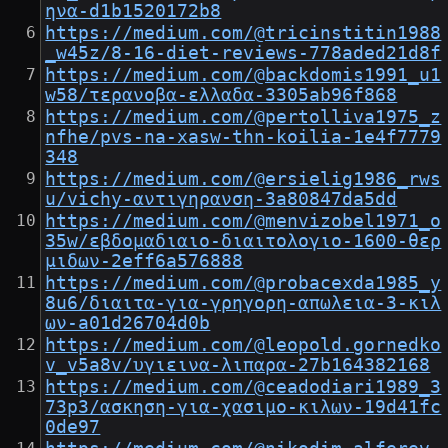
ηνα-d1b1520172b8
https://medium.com/@tricinstitin1988
_w45z/8-16-diet-reviews-778aded21d8f
https://medium.com/@backdomis1991_u1
w58/τερανοβα-ελλαδα-3305ab96f868
https://medium.com/@pertolliva1975_z
nfhe/pvs-na-xasw-thn-koilia-1e4f7779
348
https://medium.com/@ersielig1986_rws
u/vichy-αντιγηρανση-3a80847da5dd
https://medium.com/@menvizobel1971_o
35w/εβδομαδιαιο-διαιτολογιο-1600-θερ
μιδων-2eff6a576888
https://medium.com/@probacexda1985_y
8u6/διαιτα-για-γρηγορη-απωλεια-3-κιλ
ων-a01d26704d0b
https://medium.com/@leopold.gornedko
v_v5a8v/υγιεινα-λιπαρα-27b164382168
https://medium.com/@ceadodiari1989_3
73p3/ασκηση-για-χασιμο-κιλων-19d41fc
0de97