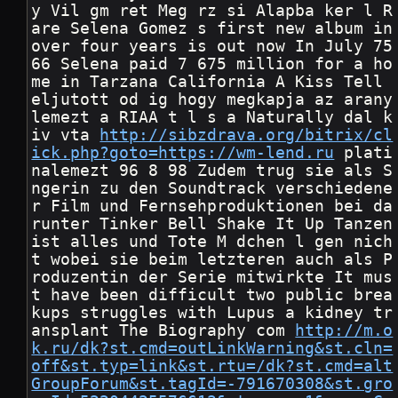
y Vil gm ret Meg rz si Alapba ker l R
are Selena Gomez s first new album in 
over four years is out now In July 75
66 Selena paid 7 675 million for a ho
me in Tarzana California A Kiss Tell 
eljutott od ig hogy megkapja az arany
lemezt a RIAA t l s a Naturally dal k
iv vta 
http://sibzdrava.org/bitrix/cl
ick.php?goto=https://wm-lend.ru
 plati
nalemezt 96 8 98 Zudem trug sie als S 
ngerin zu den Soundtrack verschiedene
r Film und Fernsehproduktionen bei da
runter Tinker Bell Shake It Up Tanzen 
ist alles und Tote M dchen l gen nich
t wobei sie beim letzteren auch als P
roduzentin der Serie mitwirkte It mus
t have been difficult two public brea
kups struggles with Lupus a kidney tr
ansplant The Biography com 
http://m.o
k.ru/dk?st.cmd=outLinkWarning&st.cln=
off&st.typ=link&st.rtu=/dk?st.cmd=alt
GroupForum&st.tagId=-791670308&st.gro