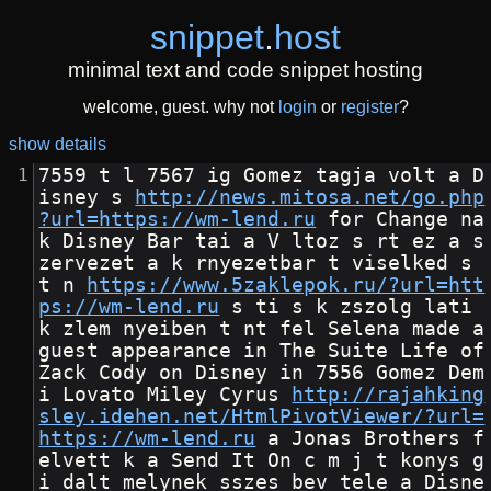
snippet
.
host
minimal text and code snippet hosting
welcome, guest. why not
login
or
register
?
show details
7559 t l 7567 ig Gomez tagja volt a D
isney s 
http://news.mitosa.net/go.php
?url=https://wm-lend.ru
 for Change na
k Disney Bar tai a V ltoz s rt ez a s
zervezet a k rnyezetbar t viselked s 
t n 
https://www.5zaklepok.ru/?url=htt
ps://wm-lend.ru
 s ti s k zszolg lati 
k zlem nyeiben t nt fel Selena made a 
guest appearance in The Suite Life of 
Zack Cody on Disney in 7556 Gomez Dem
i Lovato Miley Cyrus 
http://rajahking
sley.idehen.net/HtmlPivotViewer/?url=
https://wm-lend.ru
 a Jonas Brothers f
elvett k a Send It On c m j t konys g
i dalt melynek sszes bev tele a Disne