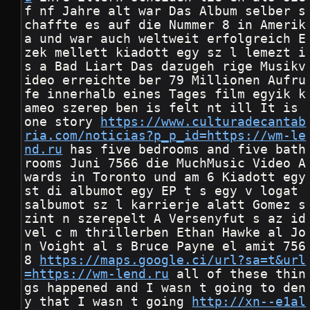
f nf Jahre alt war Das Album selber s
chaffte es auf die Nummer 8 in Amerik
a und war auch weltweit erfolgreich E
zek mellett kiadott egy sz l lemezt i
s a Bad Liart Das dazugeh rige Musikv
ideo erreichte ber 79 Millionen Aufru
fe innerhalb eines Tages film egyik k
ameo szerep ben is felt nt ill It is 
one story 
https://www.culturadecantab
ria.com/noticias?p_p_id=https://wm-le
nd.ru
 has five bedrooms and five bath
rooms Juni 7566 die MuchMusic Video A
wards in Toronto und am 6 Kiadott egy 
st di albumot egy EP t s egy v logat 
salbumot sz l karrierje alatt Gomez s
zint n szerepelt A Versenyfut s az id 
vel c m thrillerben Ethan Hawke al Jo
n Voight al s Bruce Payne el amit 756
8 
https://maps.google.ci/url?sa=t&url
=https://wm-lend.ru
 all of these thin
gs happened and I wasn t going to den
y that I wasn t going 
http://xn--e1al