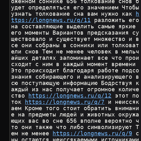
оженном соннике 656 толкование снов б
удет определяться его значением Чтобы 
узнать толкование сна вам нужно как 
h
ttps://longnews.ru/q/11
 разложить его 
на составляющие выделить самые яркие 
его моменты Вариантов предсказания су
ществовало и существует множество и в
се они собраны в сонники или толковат
ели снов Тем не менее человек в мельч
айших деталях запоминает все что прои
сходит с ним в каждый момент времени 
Это происходит благодаря работе подсо
знания собирающего и анализирующего в
сю поступающую информацию Бодрствуя к
аждый из нас получает огромное количе
ство 
https://longnews.ru/q/12
 этот по
ток 
https://longnews.ru/q/7
 и неиссяк
аем Кроме того стоит обратить внимани
е на предметы людей и животных окружа
ющих вас во сне 656 вполне вероятно ч
то они также что либо символизируют Т
ем не менее 
https://longnews.ru/q/9
 с
ны остаются неиссякаемыми источниками 