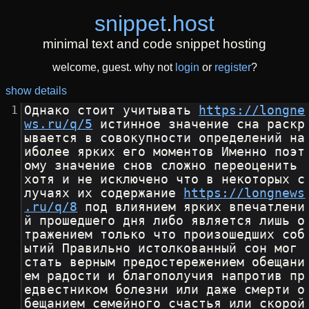
snippet
.
host
minimal text and code snippet hosting
welcome, guest. why not
login
or
register
?
show details
Однако стоит учитывать 
https://longne
ws.ru/q/5
 истинное значение сна раскр
ывается в совокупности определений на
иболее ярких его моментов Именно поэт
ому значение снов сложно переоценить 
хотя и не исключено что в некоторых с
лучаях их содержание 
https://longnews
.ru/q/8
 под влиянием ярких впечатлени
й прошедшего дня либо является лишь о
тражением только что произошедших соб
ытий Правильно истолкованный сон мог 
стать верным предостережением обещани
ем радости и благополучия напротив пр
едвестником болезни или даже смерти о
бещанием семейного счастья или скорой 