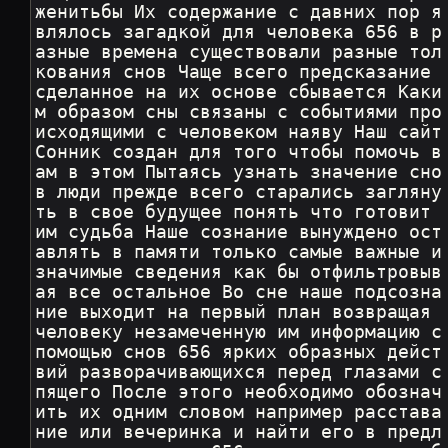
женитьбы Их содержание с давних пор я
влялось загадкой для человека 656 в р
азные времена существовали разные тол
кования снов Чаще всего предсказание 
сделанное на их основе сбывается Каки
м образом сны связаны с событиями про
исходящими с человеком наяву Наш сайт 
Сонник создан для того чтобы помочь в
ам в этом Пытаясь узнать значение сно
в люди прежде всего старались загляну
ть в свое будущее понять что готовит 
им судьба Наше сознание вынуждено ост
авлять в памяти только самые важные и 
значимые сведения как бы отфильтровыв
ая все остальное Во сне наше подсозна
ние выходит на первый план возвращая 
человеку незамеченную им информацию с 
помощью снов 656 ярких образных дейст
вий разворачивающихся перед глазами с
пящего После этого необходимо обознач
ить их одним словом например расстава
ние или вечеринка и найти его в предл