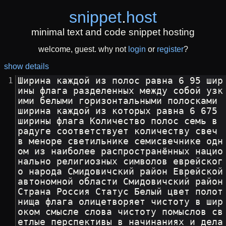
snippet
.
host
minimal text and code snippet hosting
welcome, guest. why not
login
or
register
?
show details
Ширина каждой из полос равна 6 95 шир
ины флага разделенных между собой узк
ими белыми горизонтальными полосками 
ширина каждой из которых равна 6 675 
ширины флага Количество полос семь в 
радуге соответствует количеству свеч 
в меноре светильнике семисвечнике одн
ом из наиболее распространённых нацио
нально религиозных символов еврейског
о народа Смидовичский район Еврейской 
автономной области Смидовичский район 
Страна Россия Статус Белый цвет полот
нища флага олицетворяет чистоту в шир
оком смысле слова чистоту помыслов св
етлые перспективы в начинаниях и дела