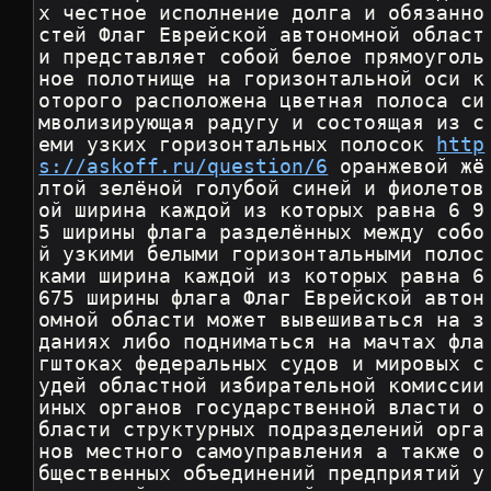
х честное исполнение долга и обязанно
стей Флаг Еврейской автономной област
и представляет собой белое прямоуголь
ное полотнище на горизонтальной оси к
оторого расположена цветная полоса си
мволизирующая радугу и состоящая из с
еми узких горизонтальных полосок 
http
s://askoff.ru/question/6
 оранжевой жё
лтой зелёной голубой синей и фиолетов
ой ширина каждой из которых равна 6 9
5 ширины флага разделённых между собо
й узкими белыми горизонтальными полос
ками ширина каждой из которых равна 6 
675 ширины флага Флаг Еврейской автон
омной области может вывешиваться на з
даниях либо подниматься на мачтах фла
гштоках федеральных судов и мировых с
удей областной избирательной комиссии 
иных органов государственной власти о
бласти структурных подразделений орга
нов местного самоуправления а также о
бщественных объединений предприятий у