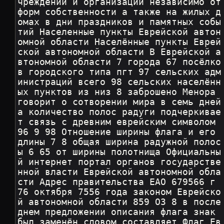
чреждений и организаций независимо от 
форм собственности а также на жилых д
омах в дни праздников и памятных собы
тий Населенные пункты Еврейской автон
омной области Населённые пункты Еврей
ской автономной области В Еврейской а
втономной области 7 города 67 посёлко
в городского типа пгт 97 сельских адм
инистраций всего 98 сельских населённ
ых пунктов из низ 8 заброшено Менора 
говорит о сотворении мира в семь дней 
а количество полос радуги подчеркивае
т связь с древним еврейским символом 
96 9 98 Отношение ширины флага и его 
длины 7 8 общая ширина радужной полос
ы 6 65 от ширины полотнища Официальны
й интернет портал органов государстве
нной власти Еврейской автономной обла
сти Адрес правительства ЕАО 679566 г 
76 октября 7556 года законом Еврейско
й автономной области 859 ОЗ 8 в после
днем предложении описания флага знак 
был заменён словом составляет Флаг Ев