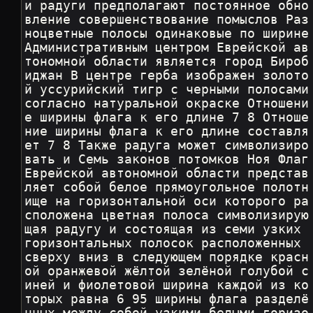
и радуги предполагают постоянное обно
вление совершенствование помыслов Раз
ноцветные полосы одинаковые по ширине 
Административным центром Еврейской ав
тономной области является город Бироб
иджан В центре герба изображен золото
й уссурийский тигр с черными полосами 
согласно натуральной окраске Отношени
е ширины флага к его длине 7 8 Отноше
ние ширины флага к его длине составля
ет 7 8 Также радуга может символизиро
вать и Семь законов потомков Ноя Флаг 
Еврейской автономной области представ
ляет собой белое прямоугольное полотн
ище на горизонтальной оси которого ра
сположена цветная полоса символизирую
щая радугу и состоящая из семи узких 
горизонтальных полосок расположенных 
сверху вниз в следующем порядке красн
ой оранжевой жёлтой зелёной голубой с
иней и фиолетовой ширина каждой из ко
торых равна 6 95 ширины флага разделё