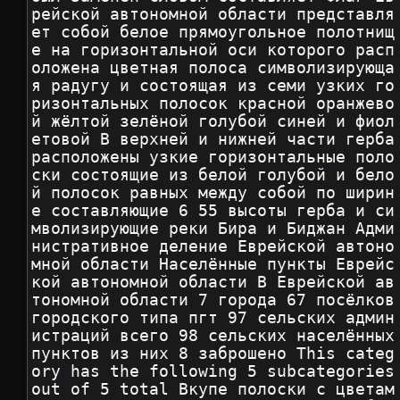
рейской автономной области представля
ет собой белое прямоугольное полотнищ
е на горизонтальной оси которого расп
оложена цветная полоса символизирующа
я радугу и состоящая из семи узких го
ризонтальных полосок красной оранжево
й жёлтой зелёной голубой синей и фиол
етовой В верхней и нижней части герба 
расположены узкие горизонтальные поло
ски состоящие из белой голубой и бело
й полосок равных между собой по ширин
е составляющие 6 55 высоты герба и си
мволизирующие реки Бира и Биджан Адми
нистративное деление Еврейской автоно
мной области Населённые пункты Еврейс
кой автономной области В Еврейской ав
тономной области 7 города 67 посёлков 
городского типа пгт 97 сельских админ
истраций всего 98 сельских населённых 
пунктов из них 8 заброшено This categ
ory has the following 5 subcategories 
out of 5 total Вкупе полоски с цветам