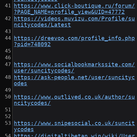
https://www.click-boutique.ru/forum/
?PAGE_NAME=profile_view&UID=47772
https://videos.muvizu.com/Profile/su
ncitycodes/Latest
https://dreevoo.com/profile_info.php
?pid=748092
https://www.socialbookmarkssite.com/
user/suncitycodes/
https://ask-people.net/user/suncityc
odes
https://www.outlived.co.uk/author/su
ncitycodes/
https://www.snipesocial.co.uk/suncit
ycodes
https://digitaltibetan.win/wiki/User