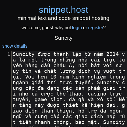
snippet
.
host
minimal text and code snippet hosting
welcome, guest. why not
login
or
register
?
Suncity
show details
Suncity được thành lập từ năm 2014 v
à là một trong những nhà cái trực tu
yến hàng đầu châu Á, nổi bật với sự 
uy tín và chất lượng dịch vụ vượt tr
ội. Với hơn 10 năm kinh nghiệm trong 
ngành giải trí trực tuyến, Suncity c
ung cấp đa dạng các sản phẩm giải tr
í như cá cược thể thao, casino trực 
tuyến, game slot, đá gà và xổ số. Nề
n tảng này được thiết kế hiện đại, g
iao diện thân thiện, hỗ trợ đa ngôn 
ngữ và cung cấp các giao dịch nạp rú
t tiền nhanh chóng, bảo mật. Suncity 