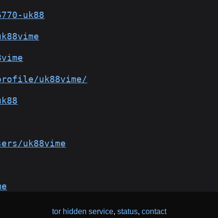
6770-uk88
uk88vime
8vime
profile/uk88vime/
uk88
sers/uk88vime
me
tor hidden service
,
status
,
contact