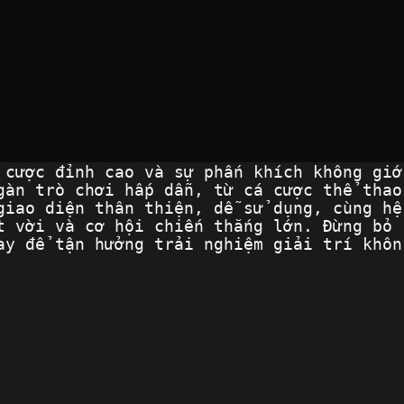
 cược đỉnh cao và sự phấn khích không giớ
àn trò chơi hấp dẫn, từ cá cược thể thao 
iao diện thân thiện, dễ sử dụng, cùng hệ 
t vời và cơ hội chiến thắng lớn. Đừng bỏ 
ay để tận hưởng trải nghiệm giải trí khôn