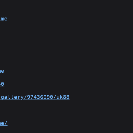
ime
me
60
/gallery/97436090/uk88
me/