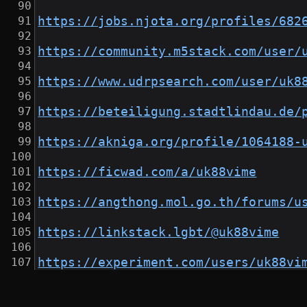
https://jobs.njota.org/profiles/682
https://community.m5stack.com/user/
https://www.udrpsearch.com/user/uk8
https://beteiligung.stadtlindau.de/
https://akniga.org/profile/1064188-
https://ficwad.com/a/uk88vime
https://angthong.mol.go.th/forums/u
https://linkstack.lgbt/@uk88vime
https://experiment.com/users/uk88vi