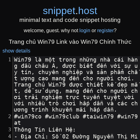
snippet
.
host
minimal text and code snippet hosting
welcome, guest. why not
login
or
register
?
Trang chủ Win79 Link vào Win79 Chính Thức
show details
Win79 là một trong những nhà cái hàn
g đầu châu Á, được biết đến với sự u
y tín, chuyên nghiệp và sản phẩm chấ
t ượng cao mang đến cho người chơi. 
Trang chủ Win79 được thiết kế đẹp mắ
t, dễ sử dụng, mang đến cho người ch
ơi trải nghiệm trực tuyến tuyệt vời 
với nhiều trò chơi hấp dẫn và các ch
ương trình khuyến mãi hấp dẫn. 
#win79co #win79club #taiwin79 #win79
at
Thông Tin Liên Hệ:  
- Địa Chỉ: Số 02 Đường Nguyễn Thị Mi