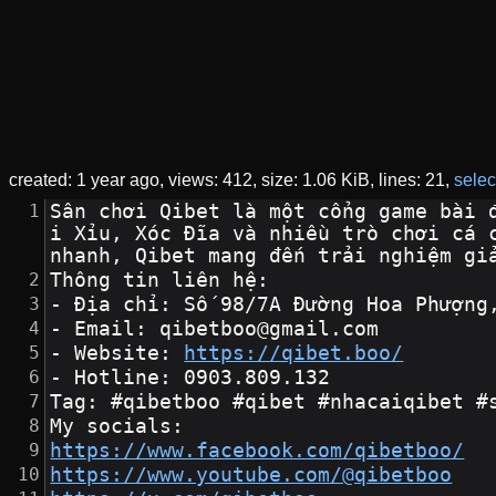
created:
1 year ago
views: 412
size:
1.06 KiB
lines: 21
select
Sân chơi Qibet là một cổng game bài 
i Xỉu, Xóc Đĩa và nhiều trò chơi cá 
nhanh, Qibet mang đến trải nghiệm gi
Thông tin liên hệ:
- Địa chỉ: Số 98/7A Đường Hoa Phượng
- Email: qibetboo@gmail.com
- Website: 
https://qibet.boo/
- Hotline: 0903.809.132
Tag: #qibetboo #qibet #nhacaiqibet #
My socials:
https://www.facebook.com/qibetboo/
https://www.youtube.com/@qibetboo