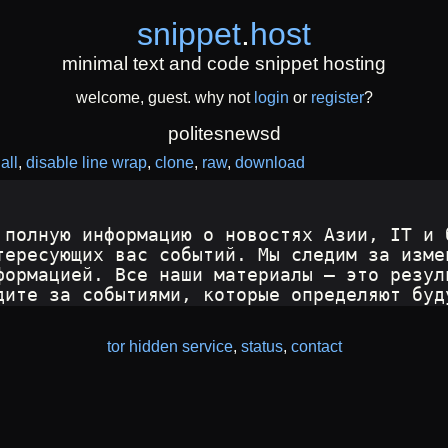
snippet
.
host
minimal text and code snippet hosting
welcome, guest. why not
login
or
register
?
politesnewsd
all
disable line wrap
clone
raw
download
 полную информацию о новостях Азии, IT и 
тересующих вас событий. Мы следим за изме
формацией. Все наши материалы — это резул
дите за событиями, которые определяют буд
tor hidden service
,
status
,
contact