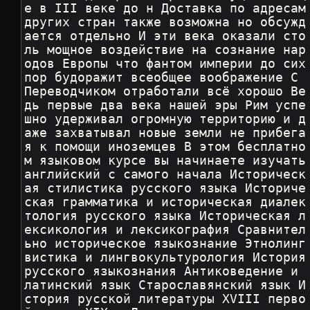
е в III веке до н Доставка по адресам 
других стран также возможна но обсужд
ается отдельно И эти века оказали сто
ль мощное воздействие на сознание нар
одов Европы что фантом империи до сих 
пор будоражит всеобщее воображение С 
Переводчиком отработали всё хорошо Ве
дь первые два века нашей эры Рим успе
шно удерживал огромную территорию и д
аже захватывал новые земли не прибега
я к помощи иноземцев В этом бесплатно
м языковом курсе вы начинаете изучать 
английский с самого начала Историческ
ая стилистика русского языка Историче
ская грамматика и историческая диалек
тология русского языка Историческая л
ексикология и лексикография Сравнител
ьно историческое языкознание Этнолинг
вистика и лингвокультурология История 
русского языкознания Антиковедение и 
латинский язык Старославянский язык И
стория русской литературы XVIII перво