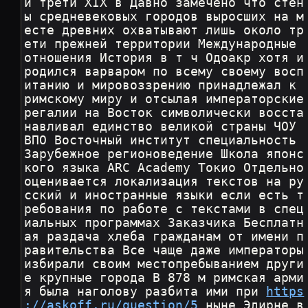
й трети XIX в Давно замечено что стен
ы средневековых городов выросших на м
есте древних охватывают лишь около тр
ети прежней территории Международные 
отношения История в т ч Одоакр хотя и 
родился варваром по всему своему восп
итанию и мировоззрению принадлежал к 
римскому миру и отсылая императорские 
регалии на Восток символически восста
навливал единство великой страны ЧОУ 
ВПО Восточный институт специальность 
Зарубежное регионоведение Школа японс
кого языка ARC Academy Токио Отдельно 
оценивается локализация текстов на ру
сский и иностранные языки если есть т
ребования по работе с текстами в спец
иальных программах Заказчика Бесплатн
ая раздача хлеба гражданам от имени п
равительства Все чаще даже императоры 
избирали своим местопребыванием други
е крупные города В 878 м римская арми
я была наголову разбита ими при 
https
://askoff.ru/question/5
 ныне Эдирне в 