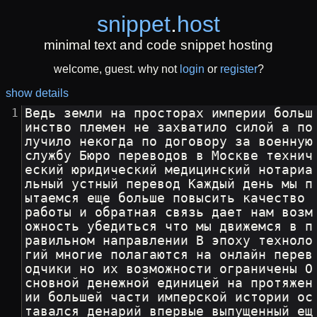
snippet
.
host
minimal text and code snippet hosting
welcome, guest. why not
login
or
register
?
show details
Ведь земли на просторах империи больш
инство племен не захватило силой а по
лучило некогда по договору за военную 
службу Бюро переводов в Москве технич
еский юридический медицинский нотариа
льный устный перевод Каждый день мы п
ытаемся еще больше повысить качество 
работы и обратная связь дает нам возм
ожность убедиться что мы движемся в п
равильном направлении В эпоху техноло
гий многие полагаются на онлайн перев
одчики но их возможности ограничены О
сновной денежной единицей на протяжен
ии большей части имперской истории ос
тавался денарий впервые выпущенный ещ