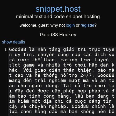
snippet
.
host
minimal text and code snippet hosting
welcome, guest. why not
login
or
register
?
Good88 Hockey
show details
Good88 là nền tảng giải trí trực tuyế
n uy tín, chuyên cung cấp các dịch vụ 
cá cược thể thao, casino trực tuyến, 
slot game và nhiều trò chơi hấp dẫn k
hác. Với giao diện thân thiện, bảo mậ
t cao và hệ thống hỗ trợ 24/7, Good88 
mang đến trải nghiệm mượt mà và an to
àn cho người dùng. Tất cả trò chơi tạ
i đây đều được cấp phép hợp pháp và đ
ảm bảo tính công bằng. Nếu bạn đang t
ìm kiếm một địa chỉ cá cược đáng tin 
cậy và chuyên nghiệp, Good88 chính là 
lựa chọn hàng đầu mà bạn không nên bỏ 