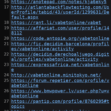
https://anotepad.com/notes/kja6eky5
http://atlantabackflowtesting.com/Us
erProfile/tabid/43/userId/1299631/De
fault.aspx
https://rant.li/vabetonline/vabet
https://affariat.com/user/profile/14
8112
https://code.antopie.org/vabetonline
https://fic.decidim.barcelona/profil
es/vabetonline/activity
https://decidim.derechoaljuego.digit
al/profiles/vabetonline/activity
https://expressafrica.net/vabetonlin
e
http://vabetonline.minitokyo.net/
https://forum.repetier.com/profile/v
abetonline
https://www.bmwpower.lv/user.php?u=v
abetonline
https://pantip.com/profile/8760295#t
opics