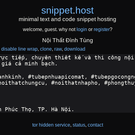
snippet
.
host
minimal text and code snippet hosting
welcome, guest. why not
login
or
register
?
Nội Thất Đình Tùng
disable line wrap
clone
raw
download
rực tiếp, chuyên thiết kế và thi công nội
 giá cả minh bạch.
anhkinh, #tubepnhuapicomat, #tubepgocongn
noithatchungcu, #noithatnhapho, #phongthu
n Phúc Thọ, TP. Hà Nội.
tor hidden service
,
status
,
contact