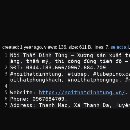
created:
1 year ago
views: 136
size: 611 B
lines: 7
select all
Nội Thất Đình Tùng – Xưởng sản xuất t
ăng, thẩm mỹ, thi công đúng tiến độ –
SĐT: 0844.183.666/0967.684.709
#noithatdinhtung, #tubep, #tubepinoxc
oithatphongkhach, #noithatphongngu, #
Website: 
https://noithatdinhtung.vn/
.
Phone: 0967684709.
Address: Thanh Mạc, Xã Thanh Đa, Huyệ