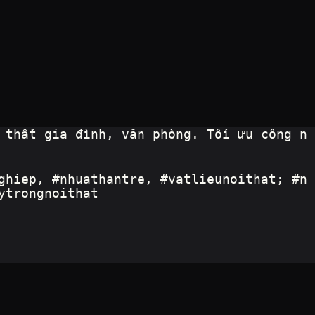
 thất gia đình, văn phòng. Tối ưu công n
ghiep, #nhuathantre, #vatlieunoithat; #n
ytrongnoithat