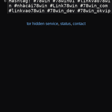
Hashtag: #78win #78win01 #linkvao78wi
n #nhàcái78win #Link78win #78win_com 
#linkvao78win #78win_dev #78win_okvip
tor hidden service
,
status
,
contact