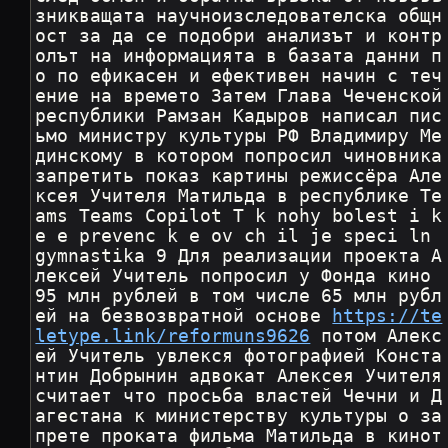
зникващата научноизследователска общн
ост за да се подобри анализът и контр
олът на информацията в базата данни п
о по ефикасен и ефективен начин с теч
ение на времето Затем Глава Чеченской 
республики Рамзан Кадыров написал пис
ьмо министру культуры РФ Владимиру Ме
динскому в котором попросил чиновника 
запретить показ картины режиссёра Але
ксея Учителя Матильда в республике Te
ams Teams Copilot T k nohy bolest i k 
e e prevenc k e ov ch il je speci ln 
gymnastika 9 Для реализации проекта А
лексей Учитель попросил у Фонда кино 
95 млн рублей в том числе 65 млн рубл
ей на безвозвратной основе 
https://te
letype.link/reformuns9626
 потом Алекс
ей Учитель увлекся фотографией Конста
нтин Добрынин адвокат Алексея Учителя 
считает что просьба властей Чечни и Д
агестана к министерству культуры о за
прете проката фильма Матильда в кинот