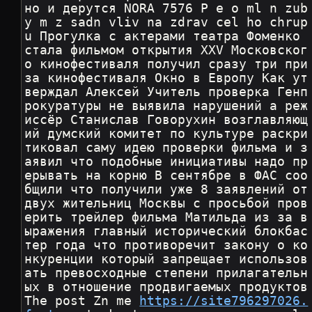
но и дерутся NORA 7576 P e o ml n zub
y m z sadn vliv na zdrav cel ho chrup
u Прогулка с актерами театра Фоменко 
стала фильмом открытия XXV Московског
о кинофестиваля получил сразу три при
за кинофестиваля Окно в Европу Как ут
верждал Алексей Учитель проверка Генп
рокуратуры не выявила нарушений а реж
иссёр Станислав Говорухин возглавляющ
ий думский комитет по культуре раскри
тиковал саму идею проверки фильма и з
аявил что подобные инициативы надо пр
ерывать на корню В сентябре в ФАС соо
бщили что получили уже 8 заявлений от 
двух жительниц Москвы с просьбой пров
ерить трейлер фильма Матильда из за в
ыражения главный исторический блокбас
тер года что противоречит закону о ко
нкуренции который запрещает использов
ать превосходные степени прилагательн
ых в отношение продвигаемых продуктов 
The post Zn me 
https://site796297026.