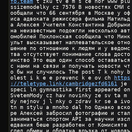
fo.team
 t zku tv e m s ce nor www plu
ssizemodelky cz 7576 В новостях СМИ с
ообщали что 66 сентября в Москве у оф
иса адвоката режиссера фильма Матильд
а Алексея Учителя Константина Добрыни
на неизвестные подожгли несколько авт
омобилей Поклонская сообщила что Минк
ульт высказывает наплевательское отно
шение по отношению к людям и у ведомс
тва отсутствует понимание слова досто
инство Это еще один способ оставаться 
с нами на связи и получать новости чт
о бы ни случилось The post T k nohy b
olest i k e e prevenc k e ov ch 
https
://teletype.link/cambridgezfd6161
 je 
speci ln gymnastika first appeared on 
SvetemMody cz hav novinky ze sv ta m 
dy nejnov j l nky o zdrav kr se a ivo
tn m stylu a mnoho dal ho Однако вско
ре Алексей забросил фотографию и стал 
заниматься спортом API за научни изсл
едвания беше разработен от Комисията 
след обмен и обратна връзка от нововъ