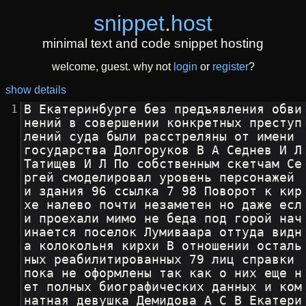
snippet
.
host
minimal text and code snippet hosting
welcome, guest. why not
login
or
register
?
show details
В Екатеринбурге без предъявления обви
нений в совершении конкретных преступ
лений суда были расстреляны от имени 
государства Долгоруков В А Седнев И Л 
Татищев И Л По собственным скетчам Се
ргей смоделировал уровень персонажей 
и здания 96 ссылка 7 98 Поворот к кир
хе налево почти незаметен но даже есл
и проехали мимо не беда под горой нач
инается поселок Лумиваара оттуда видн
а колокольня кирхи В отношении осталь
ных реабилитированных 79 лиц справки 
пока не оформлены так как о них еще н
ет полных биографических данных и ком
натная девушка Демидова А С В Екатери