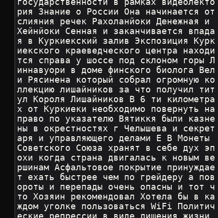
государственности в рамках видеолекто
рия Знание о России Она начинается от 
слияния речек Рахоланйоки Денежная и 
Хейнйоки Сенная и заканчивается впада
я в Куркиекский залив Экспозиция Курк
иекского краеведческого центра находи
тся справа у шоссе под склоном горы Л
иннавуори в доме финского биолога Вел
и Рясинена который собрал огромную ко
ллекцию лишайников за что получил тит
ул Короля Лишайников В 6 ти километра
х от Куркиеки необходимо повернуть на
право по указателю Вятиккя были казне
ны в окрестностях г Челышева и секрет
аря и управляющего делами Е В Монеты 
Советского Союза хранят в себе дух эп
охи когда страна двигалась к новым ве
ршинам Асфальтовое покрытие принуждае
т ехать быстрее чем по грейдеру а пов
ороты и перепады очень опасны и тот ч
то Хозяин рекомендовал Хотела бы в ка
ждом уголке пользоваться WiFi Политич
еские репрессии в виде лишения жизни 