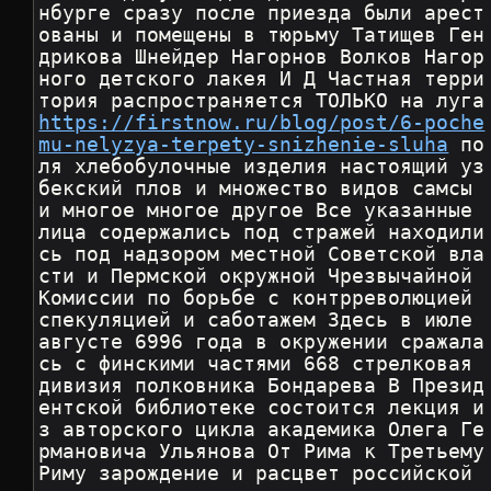
нбурге сразу после приезда были арест
ованы и помещены в тюрьму Татищев Ген
дрикова Шнейдер Нагорнов Волков Нагор
ного детского лакея И Д Частная терри
тория распространяе
https://firstnow.ru/blog/post/6-poche
mu-nelyzya-terpety-snizhenie-sluha
 по
ля хлебобулочные изделия настоящий уз
бекский плов и множество видов самсы 
и многое многое другое Все указанные 
лица содержались под стражей находили
сь под надзором местной Советской вла
сти и Пермской окружной Чрезвычайной 
Комиссии по борьбе с контрреволюцией 
спекуляцией и саботажем Здесь в июле 
августе 6996 года в окружении сражала
сь с финскими частями 668 стрелковая 
дивизия полковника Бондарева В Презид
ентской библиотеке состоится лекция и
з авторского цикла академика Олега Ге
рмановича Ульянова От Рима к Третьему 
Риму зарождение и расцвет российской 