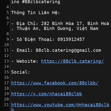
ino #88clbcatering
Thông Tin Liên Hệ:
- Địa Chỉ: 282 Bình Hòa 17, Binh Hoà
, Thuận An, Bình Dương, Việt Nam
- Số Điện Thoại: 0915912457
- Email: 88clb.catering@gmail.com
- Website: 
https://88clb.catering/
Social:
https://www.facebook.com/88clbb/
https://x.com/nhacai88clbb
https://www.youtube.com/@nhacai88clb
b