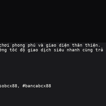
chơi phong phú và giao diện thân thiện. 
ởng tốc độ giao dịch siêu nhanh cùng trả
sobcx88, #bancabcx88 