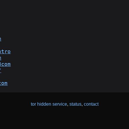
m
ntro
m
8com
/
com
tor hidden service
,
status
,
contact