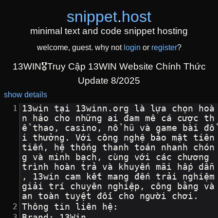
snippet
.
host
minimal text and code snippet hosting
welcome, guest. why not
login
or
register
?
13WIN🎖️Truy Cập 13WIN Website Chính Thức
Update 8/2025
show details
13win tại 13winn.org là lựa chọn hoà
n hảo cho những ai đam mê cá cược th
ể thao, casino, nổ hũ và game bài đổ
i thưởng. Với công nghệ bảo mật tiên 
tiến, hệ thống thanh toán nhanh chón
g và minh bạch, cùng với các chương 
trình hoàn trả và khuyến mãi hấp dẫn
, 13win cam kết mang đến trải nghiệm 
giải trí chuyên nghiệp, công bằng và 
an toàn tuyệt đối cho người chơi.
Thông tin liên hệ:
Brand: 13Win