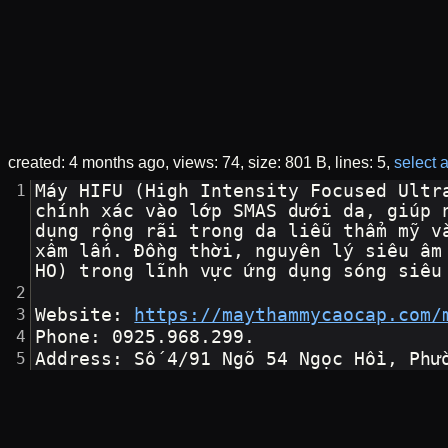
created:
4 months ago
views: 74
size: 801 B
lines: 5
select a
Máy HIFU (High Intensity Focused Ultr
chính xác vào lớp SMAS dưới da, giúp 
dụng rộng rãi trong da liễu thẩm mỹ v
xâm lấn. Đồng thời, nguyên lý siêu âm
HO) trong lĩnh vực ứng dụng sóng siêu
Website: 
https://maythammycaocap.com/
Phone: 0925.968.299.
Address: Số 4/91 Ngõ 54 Ngọc Hồi, Phư