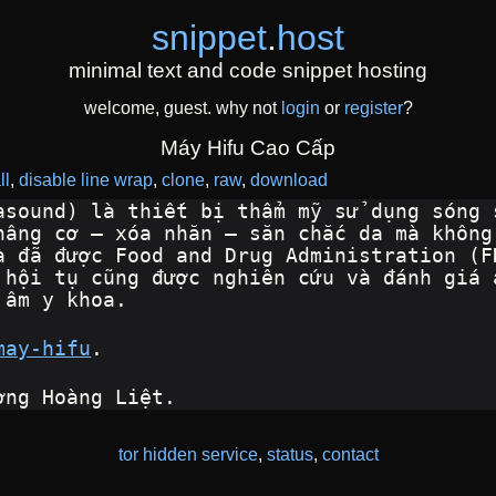
snippet
.
host
minimal text and code snippet hosting
welcome, guest. why not
login
or
register
?
Máy Hifu Cao Cấp
ll
disable line wrap
clone
raw
download
asound) là thiết bị thẩm mỹ sử dụng sóng 
nâng cơ – xóa nhăn – săn chắc da mà không
à đã được Food and Drug Administration (F
 hội tụ cũng được nghiên cứu và đánh giá 
 âm y khoa.
may-hifu
.
ờng Hoàng Liệt.
tor hidden service
,
status
,
contact