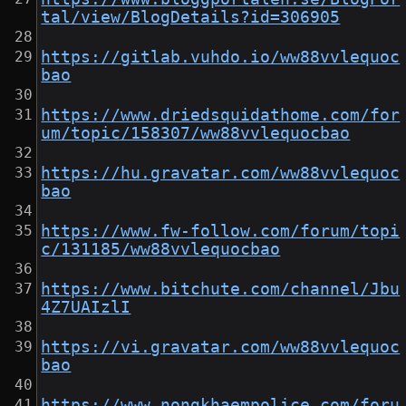
tal/view/BlogDetails?id=306905
https://gitlab.vuhdo.io/ww88vvlequoc
bao
https://www.driedsquidathome.com/for
um/topic/158307/ww88vvlequocbao
https://hu.gravatar.com/ww88vvlequoc
bao
https://www.fw-follow.com/forum/topi
c/131185/ww88vvlequocbao
https://www.bitchute.com/channel/Jbu
4Z7UAIzlI
https://vi.gravatar.com/ww88vvlequoc
bao
https://www.nongkhaempolice.com/foru