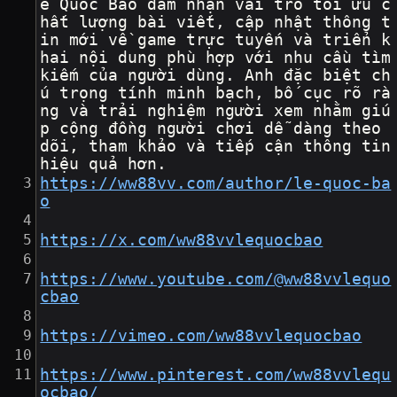
ê Quốc Bảo đảm nhận vai trò tối ưu c
hất lượng bài viết, cập nhật thông t
in mới về game trực tuyến và triển k
hai nội dung phù hợp với nhu cầu tìm 
kiếm của người dùng. Anh đặc biệt ch
ú trọng tính minh bạch, bố cục rõ rà
ng và trải nghiệm người xem nhằm giú
p cộng đồng người chơi dễ dàng theo 
dõi, tham khảo và tiếp cận thông tin 
hiệu quả hơn. 
https://ww88vv.com/author/le-quoc-ba
o
https://x.com/ww88vvlequocbao
https://www.youtube.com/@ww88vvlequo
cbao
https://vimeo.com/ww88vvlequocbao
https://www.pinterest.com/ww88vvlequ
ocbao/