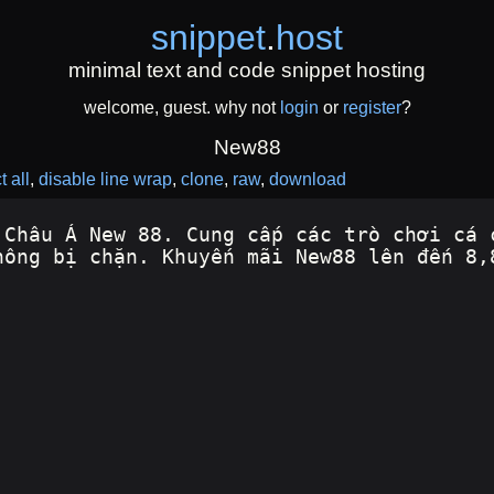
snippet
.
host
minimal text and code snippet hosting
welcome, guest. why not
login
or
register
?
New88
t all
disable line wrap
clone
raw
download
 Châu Á New 88. Cung cấp các trò chơi cá 
hông bị chặn. Khuyến mãi New88 lên đến 8,