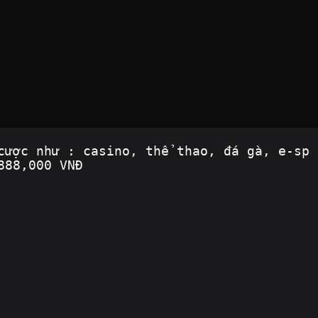
cược như : casino, thể thao, đá gà, e-sp
888,000 VNĐ