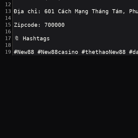
Địa chỉ: 601 Cách Mạng Tháng Tám, Ph
Zipcode: 700000
🔖 Hashtags
#New88 #New88casino #thethaoNew88 #d