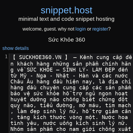
snippet
.
host
minimal text and code snippet hosting
welcome, guest. why not
login
or
register
?
Sức Khỏe 360
show details
【 SUCKHOE360.VN 】 – Kênh cung cấp đế
n khách hàng những sản phẩm chính hãn
g về SỨC KHỎE – SINH LÝ- LÀM ĐẸP đến 
từ Mỹ - Nga - Nhật - Hàn và các nước 
Châu Âu hàng đầu hiện nay, là địa chỉ 
hàng đầu chuyên cung cấp các sản phẩm 
bảo vệ sức khỏe hỗ trợ ngủ ngon hoạt 
huyết dưỡng não chống biết chứng đột 
quỵ não, tiểu đường, mỡ máu, tim mạch
, làm đẹp sinh lý nữ, hỗ trợ giảm cân
, tăng kích thước vòng một. Nước hoa 
tình yêu, nước uống kích sinh lý nữ. 
Nhóm sản phẩm cho nam giới chống xuất 