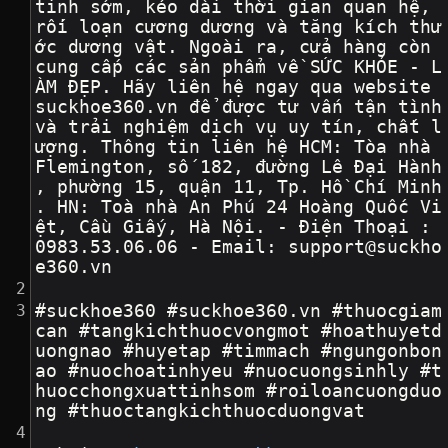
tinh sớm, kéo dài thời gian quan hệ, 
rối loạn cương dương và tăng kích thư
ớc dương vật. Ngoài ra, cửa hàng còn 
cung cấp các sản phẩm về SỨC KHỎE - L
ÀM ĐẸP. Hãy liên hệ ngay qua website 
suckhoe360.vn để được tư vấn tận tình 
và trải nghiệm dịch vụ uy tín, chất l
ượng. Thông tin liên hệ HCM: Tòa nhà 
Flemington, số 182, đường Lê Đại Hành
, phường 15, quận 11, Tp. Hồ Chí Minh
. HN: Toà nhà An Phú 24 Hoàng Quốc Vi
ệt, Cầu Giấy, Hà Nội. - Điện Thoại : 
0983.53.06.06 - Email: support@suckho
e360.vn
#suckhoe360 #suckhoe360.vn #thuocgiam
can #tangkichthuocvongmot #hoathuyetd
uongnao #huyetap #timmach #ngungonbon
ao #nuochoatinhyeu #nuocuongsinhly #t
huocchongxuattinhsom #roiloancuongduo
ng #thuoctangkichthuocduongvat