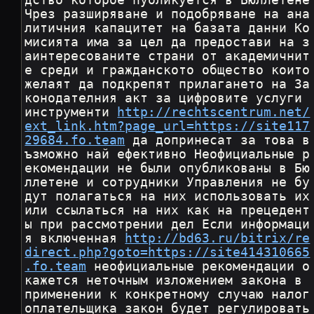
дство которое публикуется в Бюллетене 
Чрез разширяване и подобряване на ана
литичния капацитет на базата данни Ко
мисията има за цел да предостави на з
аинтересованите страни от академичнит
е среди и гражданското общество които 
желаят да подкрепят прилагането на За
конодателния акт за цифровите услуги 
инструменти 
http://rechtscentrum.net/
ext_link.htm?page_url=https://site117
29684.fo.team
 да допринесат за това в
ъзможно най ефективно Неофициальные р
екомендации не были опубликованы в Бю
ллетене и сотрудники Управления не бу
дут полагаться на них использовать их 
или ссылаться на них как на прецедент
ы при рассмотрении дел Если информаци
я включенная 
http://bd63.ru/bitrix/re
direct.php?goto=https://site414310665
.fo.team
 неофициальные рекомендации о
кажется неточным изложением закона в 
применении к конкретному случаю налог
оплательщика закон будет регулировать 