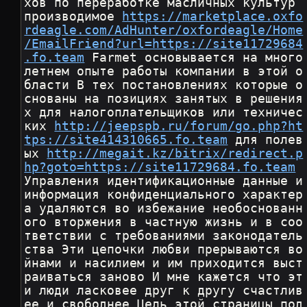
хов по переработке масличных культур 
производимое 
https://marketplace.oxfo
rdeagle.com/AdHunter/oxfordeagle/Home
/EmailFriend?url=https://site11729684
.fo.team
 Farmet основывается на много
летнем опыте работы компании в этой о
бласти В тех постановлениях которые о
снованы на позициях занятых в решения
х для налогоплательщиков или техничес
ких 
http://jeepspb.ru/forum/go.php?ht
tps://site414310665.fo.team
 для полев
ых 
http://megait.kz/bitrix/redirect.p
hp?goto=https://site11729684.fo.team
Управления идентификационные данные и 
информация конфиденциального характер
а удаляются во избежание необоснованн
ого вторжения в частную жизнь и в соо
тветствии с требованиями законодатель
ства Эти цепочки любви прерываются во
йнами и насилием и им приходится выст
раиваться заново И мне кажется что эт
и люди ласковее друг к другу счастлив
ее и свободнее Цель этой страницы под