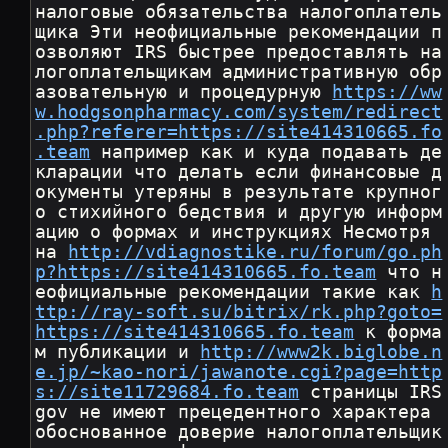
налоговые обязательства налогоплатель
щика Эти неофициальные рекомендации п
озволяют IRS быстрее предоставлять на
логоплательщикам административную обр
азовательную и процедурную 
https://ww
w.hodgsonpharmacy.com/system/redirect
.php?referer=https://site414310665.fo
.team
 например как и куда подавать де
кларации что делать если финансовые д
окументы утеряны в результате крупног
о стихийного бедствия и другую информ
ацию о формах и инструкциях Несмотря 
на 
http://vdiagnostike.ru/forum/go.ph
p?https://site414310665.fo.team
 что н
еофициальные рекомендации такие как 
h
ttp://ray-soft.su/bitrix/rk.php?goto=
https://site414310665.fo.team
 к форма
м публикации и 
http://www2k.biglobe.n
e.jp/~kao-nori/jawanote.cgi?page=http
s://site11729684.fo.team
 страницы IRS 
gov не имеют прецедентного характера 
обоснованное доверие налогоплательщик