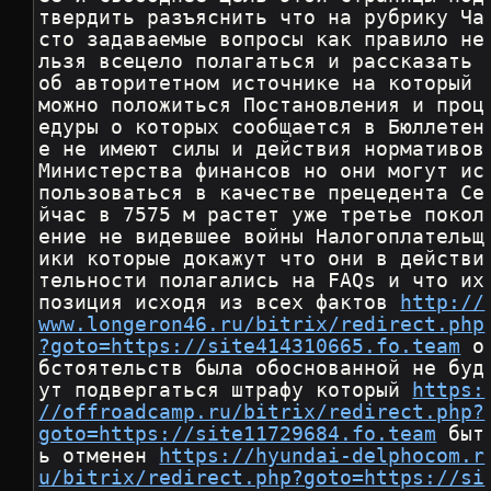
твердить разъяснить что на рубрику Ча
сто задаваемые вопросы как правило не
льзя всецело полагаться и рассказать 
об авторитетном источнике на который 
можно положиться Постановления и проц
едуры о которых сообщается в Бюллетен
е не имеют силы и действия нормативов 
Министерства финансов но они могут ис
пользоваться в качестве прецедента Се
йчас в 7575 м растет уже третье покол
ение не видевшее войны Налогоплательщ
ики которые докажут что они в действи
тельности полагались на FAQs и что их 
позиция исходя из всех фактов 
http://
www.longeron46.ru/bitrix/redirect.php
?goto=https://site414310665.fo.team
 о
бстоятельств была обоснованной не буд
ут подвергаться штрафу который 
https:
//offroadcamp.ru/bitrix/redirect.php?
goto=https://site11729684.fo.team
 быт
ь отменен 
https://hyundai-delphocom.r
u/bitrix/redirect.php?goto=https://si