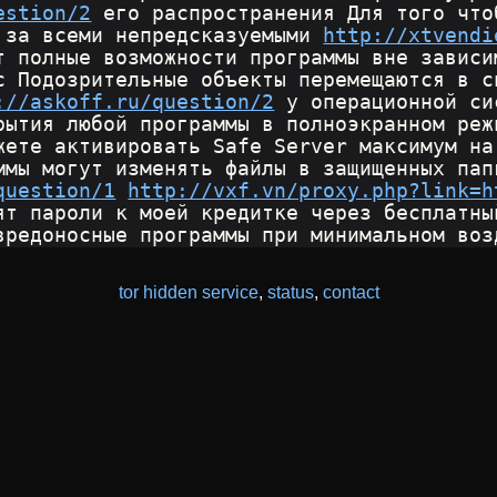
estion/2
 его распространения Для того что
 за всеми непредсказуемыми 
http://xtvendi
т полные возможности программы вне зависи
с Подозрительные объекты перемещаются в с
://askoff.ru/question/2
 у операционной си
рытия любой программы в полноэкранном реж
жете активировать Safe Server максимум на
ммы могут изменять файлы в защищенных пап
question/1
http://vxf.vn/proxy.php?link=h
ят пароли к моей кредитке через бесплатны
вредоносные программы при минимальном воз
tor hidden service
,
status
,
contact