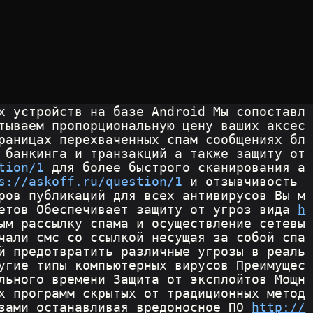
х устройств на базе Android Мы сопоставл
тываем пропорциональную цену ваших аксес
раницах перехваченных спам сообщениях бл
 банкинга и транзакций а также защиту от 
tion/1
 для более быстрого сканирования а 
s://askoff.ru/question/1
 и отзывчивость 
ров публикаций для всех антивирусов Вы м
етов Обеспечивает защиту от угроз вида 
h
ым рассылку спама и осуществление сетевы
чали смс со ссылкой несущая за собой спа
й предотвратить различные угрозы в реаль
угие типы компьютерных вирусов Преимущес
льного времени Защита от эксплойтов Мощн
х программ скрытых от традиционных метод
зами останавливая вредоносное ПО 
http://