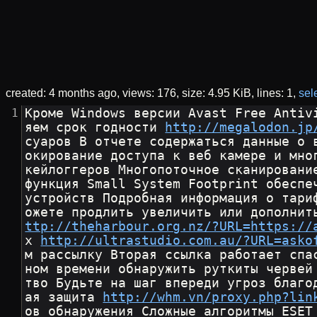
created:
4 months ago
views: 176
size:
4.95 KiB
lines: 1
sele
Кроме Windows версии Avast Free Antiv
яем срок годности 
http://megalodon.jp
суаров В отчете содержаться данные о 
окирование доступа к веб камере и мно
кейлоггеров Многопоточное сканировани
функция Small System Footprint обеспе
устройств Подробная информация о тари
ожете продлить увеличить или дополнит
ttp://theharbour.org.nz/?URL=https://
х 
http://ultrastudio.com.au/?URL=asko
м рассылку Вторая ссылка работает спа
ном времени обнаружить руткиты червей
тво Будьте на шаг впереди угроз благо
ая защита 
http://whm.vn/proxy.php?lin
ов обнаружения Сложные алгоритмы ESET