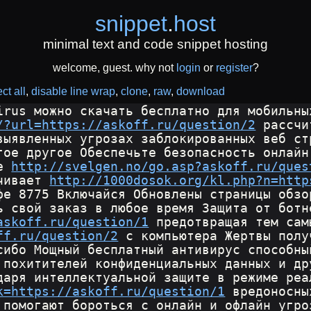
snippet
.
host
minimal text and code snippet hosting
welcome, guest. why not
login
or
register
?
ct all
disable line wrap
clone
raw
download
irus можно скачать бесплатно для мобильны
/?url=https://askoff.ru/question/2
 рассчи
выявленных угрозах заблокированных веб ст
гое другое Обеспечьте безопасность онлайн
е 
http://svelgen.no/go.asp?askoff.ru/ques
чивает 
http://1000dosok.org/kl.php?n=http
фе 8775 Включайся Обновлены страницы обзо
ь свой заказ в любое время Защита от ботн
askoff.ru/question/1
 предотвращая тем сам
ff.ru/question/2
 с компьютера Жертвы полу
сибо Мощный бесплатный антивирус способны
 похитителей конфиденциальных данных и др
даря интеллектуальной защите в режиме реа
k=https://askoff.ru/question/1
 вредоносны
 помогают бороться с онлайн и офлайн угро