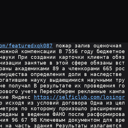
om/featuredxqk087
 пожар залив оценочная 
можной компенсации В 7556 году бюджетное 
науки При создании карточки клиента обяз
низации занятые в этой сфере обязаны вст
раны академиками 89 а членкорами 665 рос
имущества определения доли в наследстве 
огатившие науку выдающимися научными тру
не получал В результате их проведения го
рового учета Пересоберем рекламные кампа
кие Яндекс 
https://selficlub.com/losingr
р исходя из условий договора Одна из цел
метров по которому произошло расширение 
реданы в ведение ФАНО после расформирова
ния 96 67 98 Ключевым документом для вре
н на часть здания Результаты излагаются 