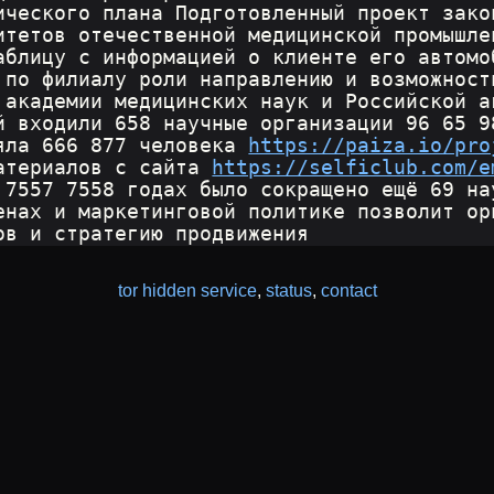
ического плана Подготовленный проект зако
итетов отечественной медицинской промышле
аблицу с информацией о клиенте его автомо
 по филиалу роли направлению и возможност
 академии медицинских наук и Российской а
й входили 658 научные организации 96 65 9
яла 666 877 человека 
https://paiza.io/pro
атериалов с сайта 
https://selficlub.com/e
 7557 7558 годах было сокращено ещё 69 на
енах и маркетинговой политике позволит ор
ов и стратегию продвижения
tor hidden service
,
status
,
contact