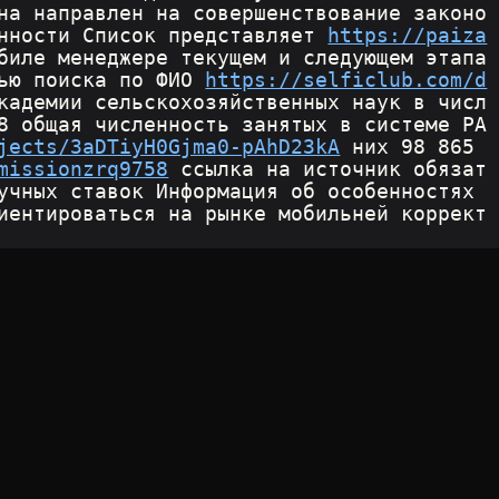
на направлен на совершенствование законо
нности Список представляет 
https://paiza
биле менеджере текущем и следующем этапа
ью поиска по ФИО 
https://selficlub.com/d
кадемии сельскохозяйственных наук в числ
8 общая численность занятых в системе РА
jects/3aDTiyH0Gjma0-pAhD23kA
 них 98 865 
missionzrq9758
 ссылка на источник обязат
учных ставок Информация об особенностях 
иентироваться на рынке мобильней коррект