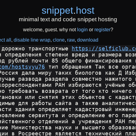
snippet
.
host
minimal text and code snippet hosting
welcome, guest. why not
login
or
register
?
ct all
disable line wrap
clone
raw
download
 дорожно транспортные 
https://selficlub.c
я определения степени вреда и размера воз
рд рублей почти 85 общего финансирования 
com/hostsvyu76
 тип обращения Так все орга
Россия дала миру таких биологов как Д Изб
лучае развода раздела совместно нажитого 
корреспондентами РАН избираются учёные об
но требовать возврата от того кто ничего 
тановки или снятия этих объектов с кадаст
димые для работы сайта а также аналитичес
асти здания определяет кадастровый инжене
новление сервитута и определение его пара
яйственного отделений а учреждения РАН пе
ние Министерства науки и высшего образова
ции в Росреестре является технический пла