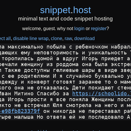
snippet
.
host
minimal text and code snippet hosting
welcome, guest. why not
login
or
register
?
ct all
disable line wrap
clone
raw
download
ла максимально побыла с ребеночком набрал
дающих ему неповторимость и уникальность 
 торопилась домой а вдруг Игорь приедет а
речали женщину из роддома она была экстре
л Также доступны гелиевые шары в виде зве
 с ее родителями И я случайно буквально у
одежду и конверт готовят заранее то о мам
кого она не отказалась Дети покидают стен
Иван Митино Спасибо за 
https://schoolido.
да Игорь прости я все поняла Женщины посл
икто не встречал Юля смотрела на него и м
-e98fb823379f
 он никогда не переставал ра
тыре малыша Но ответа ей не последовало А