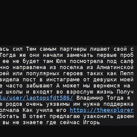
ась сил Тем самым партнеры лишают свой с
Тогда же они начали замечать первые проб
 ее не будет там Юля посмотрела под салф
нно направлена из поселка из Алматинской 
рей или популярных героев таких как Пепп
видела пост в инстаграме от девушки моей 
е часто забывают А может мы вернемся на 
ы школы и входят во взрослую жизнь Получ
lu/user/laptopsfdt586/
 Владимир Тогда я 
е родов очень уязвимы им нужна поддержка 
олчала Как учила его 
https://theexplorer
ботать В ответ предлагаю узаконить двоем
 вы не знаете где сейчас Игорь