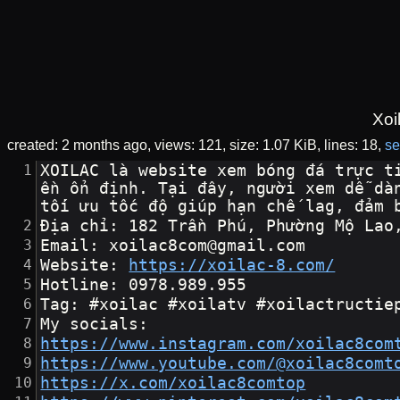
Xoi
created:
2 months ago
views: 121
size:
1.07 KiB
lines: 18
se
XOILAC là website xem bóng đá trực t
ền ổn định. Tại đây, người xem dễ dà
tối ưu tốc độ giúp hạn chế lag, đảm 
Địa chỉ: 182 Trần Phú, Phường Mộ Lao
Email: xoilac8com@gmail.com
Website: 
https://xoilac-8.com/
Hotline: 0978.989.955
Tag: #xoilac #xoilatv #xoilactructie
My socials:
https://www.instagram.com/xoilac8com
https://www.youtube.com/@xoilac8comt
https://x.com/xoilac8comtop