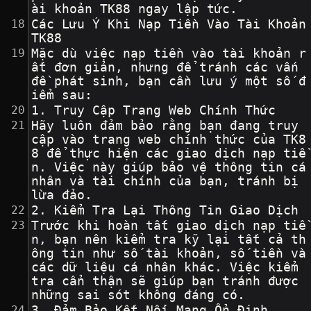
ài khoản TK88 ngay lập tức.
Các Lưu Ý Khi Nạp Tiền Vào Tài Khoản 
TK88
Mặc dù việc nạp tiền vào tài khoản r
ất đơn giản, nhưng để tránh các vấn 
đề phát sinh, bạn cần lưu ý một số đ
iểm sau:
1. Truy Cập Trang Web Chính Thức
Hãy luôn đảm bảo rằng bạn đang truy 
cập vào trang web chính thức của TK8
8 để thực hiện các giao dịch nạp tiề
n. Việc này giúp bảo vệ thông tin cá 
nhân và tài chính của bạn, tránh bị 
lừa đảo.
2. Kiểm Tra Lại Thông Tin Giao Dịch
Trước khi hoàn tất giao dịch nạp tiề
n, bạn nên kiểm tra kỹ lại tất cả th
ông tin như số tài khoản, số tiền và 
các dữ liệu cá nhân khác. Việc kiểm 
tra cẩn thận sẽ giúp bạn tránh được 
những sai sót không đáng có.
3. Đảm Bảo Kết Nối Mạng Ổn Định