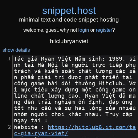
snippet
.
host
minimal text and code snippet hosting
welcome, guest. why not
login
or
register
?
hitclubryanviet
show details
Tác giả Ryan Việt Năm sinh: 1989, si
nh tại Hà Nội là người trực tiếp phụ 
trách và kiểm soát chất lượng các sả
n phẩm giải trí được phát triển tại 
cổng game bài đổi thưởng Hitclub. Vớ
i mục tiêu xây dựng một cổng game on
line chất lượng cao, Ryan Việt đã ma
ng đến trải nghiệm ổn định, đáp ứng 
tốt nhu cầu và sự hài lòng của nhiều 
nhóm người chơi khác nhau. Truy cập 
ngay tại :
Website : 
https://hitclub6.it.com/ta
c-gia-ryan-viet/