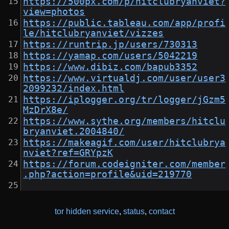
https://500px.com/p/hitclubryanviet?
view=photos
https://public.tableau.com/app/profi
le/hitclubryanviet/vizzes
https://runtrip.jp/users/730313
https://yamap.com/users/5042219
https://www.dibiz.com/bapub3352
https://www.virtualdj.com/user/user3
2099232/index.html
https://iplogger.org/tr/logger/jGzm5
MzDrX8e/
https://www.sythe.org/members/hitclu
bryanviet.2004840/
https://makeagif.com/user/hitclubrya
nviet?ref=GRYpzK
https://forum.codeigniter.com/member
.php?action=profile&uid=219770
tor hidden service
,
status
,
contact