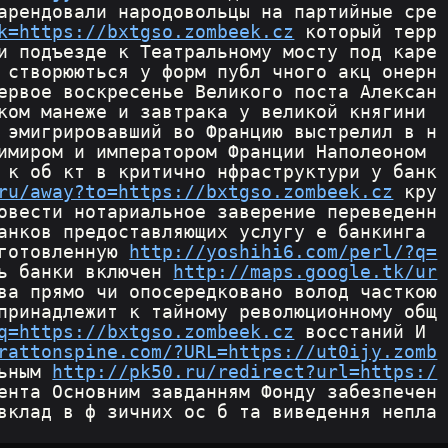
арендовали народовольцы на партийные сре
k=https://bxtgso.zombeek.cz
 который терр
и подъезде к Театральному мосту под каре
 створюються у форм публ чного акц онерн
ервое воскресенье Великого поста Алексан
ком манеже и завтрака у великой княгини 
 эмигрировавший во Францию выстрелил в н
имиром и императором Франции Наполеоном 
 к об кт в критично нфраструктури у банк 
ru/away?to=https://bxtgso.zombeek.cz
 кру
овести нотариальное заверение переведенн
анков предоставляющих услугу е банкинга 
готовленную 
http://yoshihi6.com/perl/?q=
ь банки включен 
http://maps.google.tk/ur
ва прямо чи опосередковано волод часткою 
принадлежит к тайному революционному общ
q=https://bxtgso.zombeek.cz
 восстаний И 
rattonspine.com/?URL=https://ut0ijy.zomb
ьным 
http://pk50.ru/redirect?url=https:/
ента Основним завданням Фонду забезпечен
вклад в ф зичних ос б та виведення непла