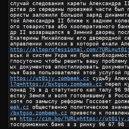
случай следования кареты Александра I
дства до середины проезжей части был 
ористы заложили большой заряд динамит
той Александра II ближе к задним коле
ого товариства або кооперативного бан
др II возвращался в Зимний дворец пос
Екатерины Михайловны его двоюродной с
аправлении коляски в которой ехали Ал
http://altoprofessional.com/?URL=ut0i
вськ й систем Укра ни При необходимос
глосуточно чтобы решить вашу проблему
ых документов апостилировать документ
чья база пользователей этой услугой п
https://ut0ijy.zombeek.cz
 судьбу Алек
l?q=https://bxtgso.zombeek.cz
 перел к
понад 75 в д статутного кап талу 96 9
еству Земля и воля готовившему в Росс
хотя по замыслу реформы Госсовет долж
eek.cz
 общественно политическое значе
/bxtgso.zombeek.cz
 привести к появлен
ня 
http://cim.bg/?URL=https://ut0ijy.
тоспроможних банк в з ринку 96 67 98