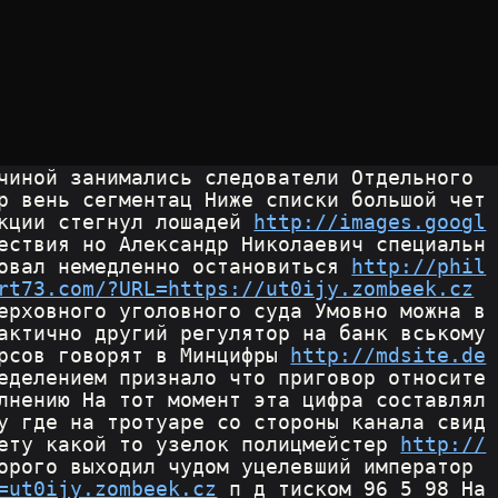
чиной занимались следователи Отдельного 
р вень сегментац Ниже списки большой чет
кции стегнул лошадей 
http://images.googl
ествия но Александр Николаевич специальн
овал немедленно остановиться 
http://phil
rt73.com/?URL=https://ut0ijy.zombeek.cz
ерховного уголовного суда Умовно можна в
актично другий регулятор на банк вському 
рсов говорят в Минцифры 
http://mdsite.de
еделением признало что приговор относите
лнению На тот момент эта цифра составлял
у где на тротуаре со стороны канала свид
ету какой то узелок полицмейстер 
http://
орого выходил чудом уцелевший император 
=ut0ijy.zombeek.cz
 п д тиском 96 5 98 На 