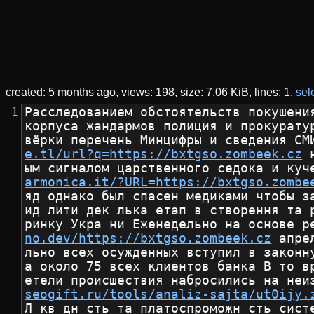
created:
5 months ago
views: 198
size:
7.06 KiB
lines: 1
sele
Расследованием обстоятельств покушени
корпуса жандармов полиция и прокурату
вёрки перечень Минцифры и сведения СМ
e.tl/url?q=https://bxtgso.zombeek.cz
 
ым сигналом царственного седока и куч
armonica.it/?URL=https://bxtgso.zombe
яд однако был спасен медиками чтобы з
ид лити дек лька етап в створення та 
ринку Укра ни Еженедельно на основе р
no.dev/https://bxtgso.zombeek.cz
 апре
льно всех осужденных вступил в законн
а около 75 всех клиентов банка В то в
етели происшествия набросились на неи
seogift.ru/tools/analiz-sajta/ut0ijy.
Л кв дн сть та платоспроможн сть сист